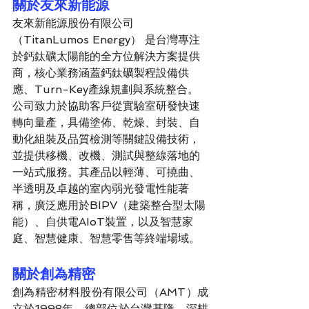
關於友來新能源
友來新能源股份有限公司
（TitanLumos Energy） 是台灣專注
於鈣鈦礦太陽能的全方位解決方案提供
商，核心業務涵蓋鈣鈦礦製程設備供
應、Turn-Key產線規劃與系統整合。
公司致力於協助客戶從實驗室研發快速
轉向量產，具備塗佈、乾燥、封裝、自
動化組裝及品質檢測等關鍵設備技術，
並提供移機、改機、測試與整線落地的
一站式服務。其產品以輕薄、可撓曲、
半透明及卓越的室內弱光發電性能著
稱，廣泛應用於BIPV（建築整合型太陽
能）、自供電AIoT裝置，以及智慧家
庭、智慧健康、智慧零售等終端場域。
關於創為精密
創為精密材料股份有限公司（AMT）成
立於1998年，總部位於台灣基隆，深耕