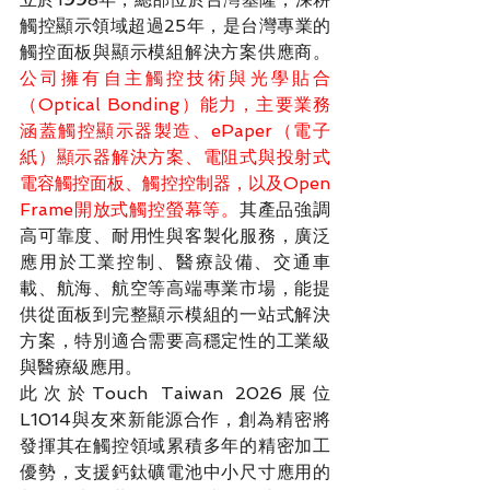
觸控顯示領域超過25年，是台灣專業的
觸控面板與顯示模組解決方案供應商。
公司擁有自主觸控技術與光學貼合
（Optical Bonding）能力，主要業務
涵蓋觸控顯示器製造、ePaper（電子
紙）顯示器解決方案、電阻式與投射式
電容觸控面板、觸控控制器，以及Open 
Frame開放式觸控螢幕等。
其產品強調
高可靠度、耐用性與客製化服務，廣泛
應用於工業控制、醫療設備、交通車
載、航海、航空等高端專業市場，能提
供從面板到完整顯示模組的一站式解決
方案，特別適合需要高穩定性的工業級
與醫療級應用。
此次於Touch Taiwan 2026展位
L1014與友來新能源合作，創為精密將
發揮其在觸控領域累積多年的精密加工
優勢，支援鈣鈦礦電池中小尺寸應用的