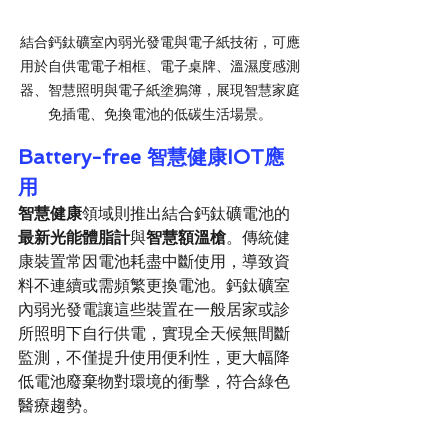
結合鈣鈦礦室內弱光發電與電子紙技術，可應
用於自供電電子相框、電子桌牌、溫濕度感測
器、智慧照明與電子紙塗鴉簿，展現智慧家庭
免插電、免換電池的低碳生活場景。
Battery-free 
智慧健康IOT應
用
智慧健康
領域則推出結合鈣鈦礦電池的
最新光能體脂計
與
智慧額溫槍
。傳統健
康裝置常因電池耗盡中斷使用，導致資
料不連續或需頻繁更換電池。鈣鈦礦室
內弱光發電讓這些裝置在一般居家或診
所照明下自行供電，實現全天候無間斷
監測，不僅提升使用便利性，更大幅降
低電池廢棄物對環境的衝擊，符合綠色
醫療趨勢。