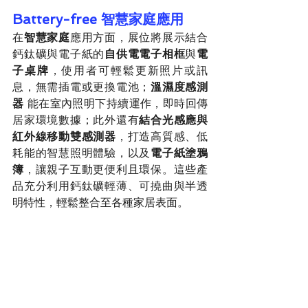
Battery-free 
智慧家庭應用
在
智慧家庭
應用方面，展位將展示結合
鈣鈦礦與電子紙的
自供電電子相框
與
電
子桌牌
，使用者可輕鬆更新照片或訊
息，無需插電或更換電池；
溫濕度感測
器
 能在室內照明下持續運作，即時回傳
居家環境數據；此外還有
結合光感應與
紅外線移動雙感測器
，打造高質感、低
耗能的智慧照明體驗，以及
電子紙塗鴉
簿
，讓親子互動更便利且環保。這些產
品充分利用鈣鈦礦輕薄、可撓曲與半透
明特性，輕鬆整合至各種家居表面。