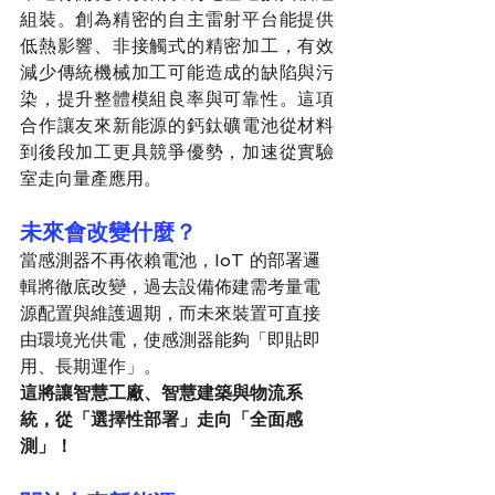
組裝。創為精密的自主雷射平台能提供
低熱影響、非接觸式的精密加工，有效
減少傳統機械加工可能造成的缺陷與污
染，提升整體模組良率與可靠性。這項
合作讓友來新能源的鈣鈦礦電池從材料
到後段加工更具競爭優勢，加速從實驗
室走向量產應用。
未來會改變什麼？
當感測器不再依賴電池，IoT 的部署邏
輯將徹底改變，過去設備佈建需考量電
源配置與維護週期，而未來裝置可直接
由環境光供電，使感測器能夠「即貼即
用、長期運作」。
這將讓智慧工廠、智慧建築與物流系
統，從「選擇性部署」走向「全面感
測」！