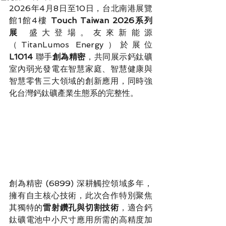
2026年4月8日至10日，台北南港展覽
館1館4樓 
Touch Taiwan 2026系列
展
 盛大登場。友來新能源
（TitanLumos Energy）於展位 
L1014
 聯手
創為精密
，共同展示鈣鈦礦
室內弱光發電在智慧家庭、智慧健康與
智慧零售三大領域的創新應用，同時強
化台灣鈣鈦礦產業生態系的完整性。
創為精密 (6899) 深耕觸控領域多年，
擁有自主核心技術，此次合作特別聚焦
其獨特的
雷射鑽孔與切割技術
，適合鈣
鈦礦電池中小尺寸應用所需的高精度加