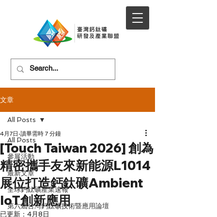
文章
All Posts
4月7日
讀畢需時 7 分鐘
All Posts
[Touch Taiwan 2026] 創為
參展活動
精密攜手友來新能源L1014
最新文章
展位打造鈣鈦礦Ambient
全球鈣鈦礦產業速報
IoT創新應用
第六屆台灣鈣鈦礦技術暨應用論壇
已更新：
4月8日