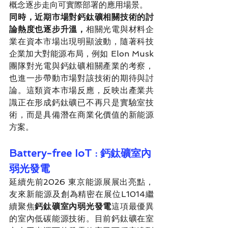
概念逐步走向可實際部署的應用場景。
同時，近期市場對鈣鈦礦相關技術的討
論熱度也逐步升溫，
相關光電與材料企
業在資本市場出現明顯波動，隨著科技
企業加大對能源布局，例如 Elon Musk 
團隊對光電與鈣鈦礦相關產業的考察，
也進一步帶動市場對該技術的期待與討
論。這類資本市場反應，反映出產業共
識正在形成鈣鈦礦已不再只是實驗室技
術，而是具備潛在商業化價值的新能源
方案。
Battery-free IoT : 鈣鈦礦室內
弱光發電
延續先前2026 東京能源展展出亮點，
友來新能源及創為精密在展位L1014繼
續聚焦
鈣鈦礦室內弱光發電
這項最優異
的室內低碳能源技術。目前鈣鈦礦在室