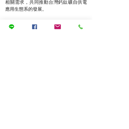
相關需求，共同推動台灣鈣鈦礦自供電
應用生態系的發展。
在鈣鈦礦技術由實驗室邁向商業化的過
程中，製程設備正逐漸成為影響產業成
敗的關鍵因素。
儘管鈣鈦礦材料本身具備高效率潛力，
但其薄膜結構對製程條件高度敏感，特
別是在模組串聯所涉及的雷射微細加工
等關鍵步驟中，加工精度與一致性將直
接影響串聯電阻、有效發電面積，進而
左右整體效率與良率表現。
在此背景下，
創為精密所具備的高精度
雷射加工能力
，能夠提供穩定且可重複
的製程條件，支撐薄膜結構的精細圖形
化需求，協助
鈣鈦礦模組從「高效率實
驗樣品」
進一步邁向「可量產產品」。
這樣的設備能力亦反映出產業發展的重
要轉變——鈣鈦礦競爭已不再僅止於材料