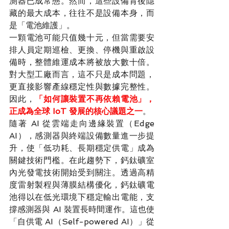
測器已成常態。然而，這些設備背後隱
藏的最大成本，往往不是設備本身，而
是「電池維護」。
一顆電池可能只值幾十元，但當需要安
排人員定期巡檢、更換、停機與重啟設
備時，整體維運成本將被放大數十倍。
對大型工廠而言，這不只是成本問題，
更直接影響產線穩定性與數據完整性。
因此，
「如何讓裝置不再依賴電池」，
正成為全球 IoT 發展的核心議題之一
。
隨著 AI 從雲端走向邊緣裝置（Edge 
AI），感測器與終端設備數量進一步提
升，使「低功耗、長期穩定供電」成為
關鍵技術門檻。在此趨勢下，鈣鈦礦室
內光發電技術開始受到關注。透過高精
度雷射製程與薄膜結構優化，鈣鈦礦電
池得以在低光環境下穩定輸出電能，支
撐感測器與 AI 裝置長時間運作。這也使
「自供電 AI（Self-powered AI）」從