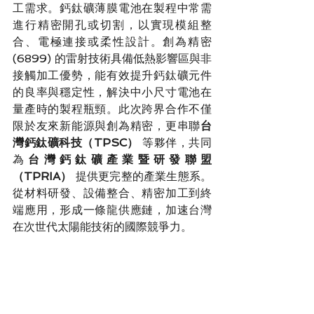
工需求。鈣鈦礦薄膜電池在製程中常需
進行精密開孔或切割，以實現模組整
合、電極連接或柔性設計。創為精密 
(6899) 的雷射技術具備低熱影響區與非
接觸加工優勢，能有效提升鈣鈦礦元件
的良率與穩定性，解決中小尺寸電池在
量產時的製程瓶頸。此次跨界合作不僅
限於友來新能源與創為精密，更串聯
台
灣鈣鈦礦科技（TPSC）
 等夥伴，共同
為
台灣鈣鈦礦產業暨研發聯盟
（TPRIA）
 提供更完整的產業生態系。
從材料研發、設備整合、精密加工到終
端應用，形成一條龍供應鏈，加速台灣
在次世代太陽能技術的國際競爭力。