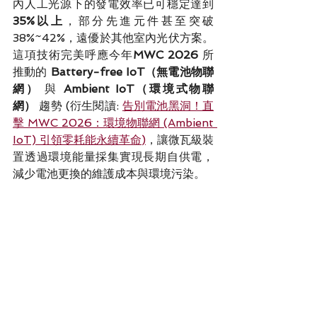
內人工光源下的發電效率已可穩定達到
35%以上
，部分先進元件甚至突破
38%~42%，遠優於其他室內光伏方案。
這項技術完美呼應今年
MWC 2026
 所
推動的 
Battery-free IoT（無電池物聯
網）
 與 
Ambient IoT（環境式物聯
網）
 趨勢 (衍生閱讀: 
告別電池黑洞！直
擊 MWC 2026：環境物聯網 (Ambient 
IoT) 引領零耗能永續革命
)
，讓微瓦級裝
置透過環境能量採集實現長期自供電，
減少電池更換的維護成本與環境污染。