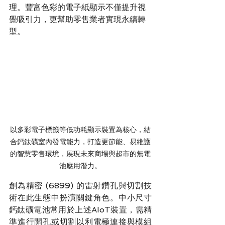
理。豐富色彩的電子紙顯示不僅提升視
覺吸引力，更幫助零售業者實現永續轉
型。
以多彩電子標籤等低功耗顯示裝置為核心，結
合鈣鈦礦室內發電能力，打造更節能、易維護
的智慧零售環境，展現未來商場與超市的無電
池應用潛力。
創為精密 (6899) 的雷射鑽孔與切割技
術在此生態中扮演關鍵角色。中小尺寸
鈣鈦礦電池常用於上述AIoT裝置，需精
準進行開孔或切割以利電極連接與模組