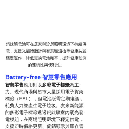
鈣鈦礦電池可在居家與診所照明環境下持續供
電，支援光能體脂計與智慧額溫槍等健康裝置
穩定運作，降低更換電池頻率，提升健康監測
的連續性與便利性。
Battery-free 
智慧零售應用
智慧零售
應用則以
多彩電子標籤
為主
力。現代商場與超市大量採用電子貨架
標籤（ESL），但電池版需定期維護，
耗費人力並產生電子垃圾。友來新能源
的多彩電子標籤透過鈣鈦礦室內弱光發
電模組，在商場照明環境下穩定供電，
支援即時價格更新、促銷顯示與庫存管