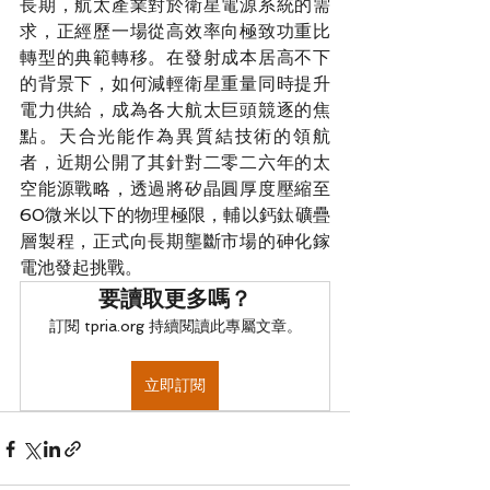
長期，航太產業對於衛星電源系統的需
求，正經歷一場從高效率向極致功重比
轉型的典範轉移。在發射成本居高不下
的背景下，如何減輕衛星重量同時提升
電力供給，成為各大航太巨頭競逐的焦
點。天合光能作為異質結技術的領航
者，近期公開了其針對二零二六年的太
空能源戰略，透過將矽晶圓厚度壓縮至
60微米以下的物理極限，輔以鈣鈦礦疊
層製程，正式向長期壟斷市場的砷化鎵
電池發起挑戰。
要讀取更多嗎？
訂閱 tpria.org 持續閱讀此專屬文章。
立即訂閱