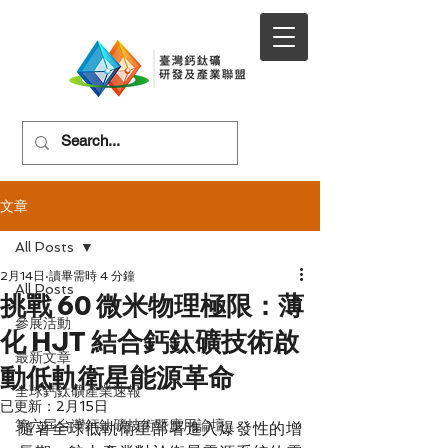
文章
All Posts
2月14日
讀畢需時 4 分鐘
All Posts
挑戰 60 微米物理極限：薄
參展活動
化 HJT 結合鈣鈦礦技術啟
最新文章
動低軌衛星能源革命
全球鈣鈦礦產業速報
已更新：
2月15日
第六屆台灣鈣鈦礦技術暨應用論壇
隨著全球低軌衛星部署進入爆發性的增