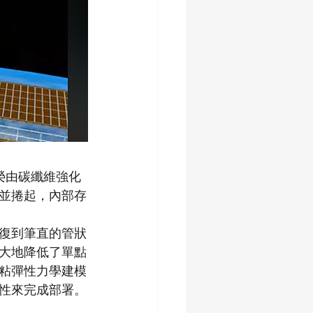
榮由碳纖維強化
並捲起，內部存
復到筆直的管狀
大地降低了單點
粘彈性力學建模
性來完成部署。