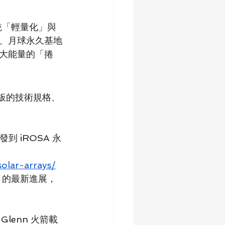
統「輕量化」與
、月球永久基地
大能量的「捲
板的技術規格、
發到 iROSA 永
olar-arrays/
）的最新進展，
 Glenn 火箭載