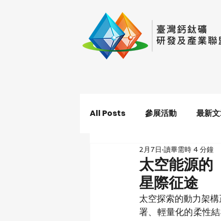
All Posts
參展活動
最新文
2月7日
讀畢需時 4 分鐘
太空能源的
星際征途
太空探索的動力架構
署、輕量化的柔性結構