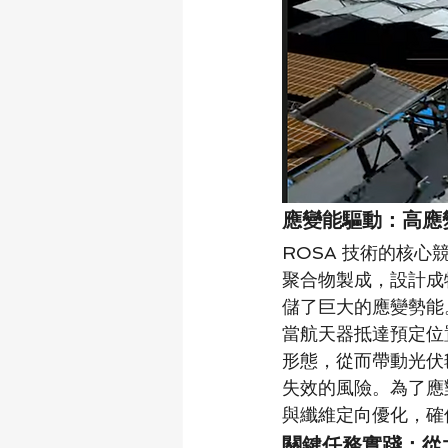
應變能驅動：高應
ROSA 技術的核
聚合物製成，設計成
儲了巨大的應變勢能
當航天器抵達預定位
形態，從而帶動光伏
失效的風險。為了應
與纖維定向優化，確
關鍵任務實踐：從