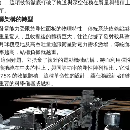
A）。這項技術徹底打破了軌道與深空任務在質量與體積
竿。
源架構的轉型
發電能力受限於剛性面板的物理特性。傳統系統依賴鋁製
重量驚人，且收攏後的體積巨大，往往佔據了發射載具整
月球棲息地及高吞吐量通訊衛星對電力需求激增，傳統面
率越高，結構負擔就越重。
決了這個難題。它捨棄了複雜的電動機械結構，轉而利用彈
樣捲繞在中央芯軸上，與同等功率的剛性陣列相比，它減少了
 75% 的收攏體積。這種革命性的設計，讓任務設計者能
重要的科學儀器或燃料。