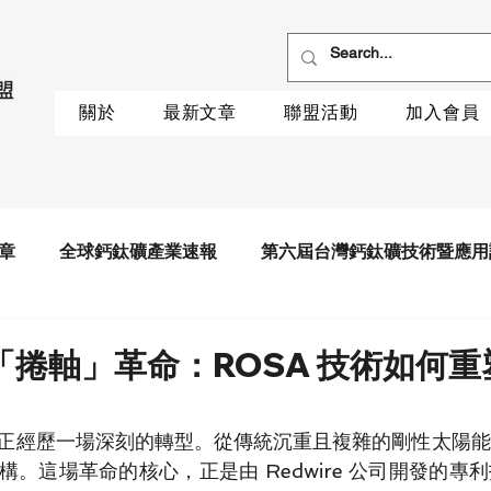
關於
最新文章
聯盟活動
加入會員
章
全球鈣鈦礦產業速報
第六屆台灣鈣鈦礦技術暨應用
「捲軸」革命：ROSA 技術如何重
正經歷一場深刻的轉型。從傳統沉重且複雜的剛性太陽能
。這場革命的核心，正是由 Redwire 公司開發的專