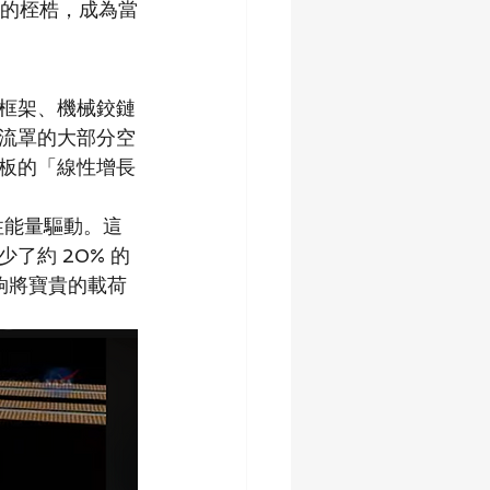
上的桎梏，成為當
框架、機械鉸鏈
流罩的大部分空
板的「線性增長
性能量驅動。這
約 20% 的
夠將寶貴的載荷