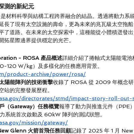
探測的新紀元
功，是材料科學與結構工程跨界融合的結晶。透過將動力系
延長了現有太空設施的壽命，更為未來的兆瓦級太空拖船
平了道路。在未來的太空探索中，這種能從小體積迸發出
開拓星際邊界提供穩定的光芒。
poration - ROSA 產品概述
詳細介紹了捲軸式太陽能電池
0-120 W/kg）及多樣化的任務應用背景。
om/product-archive/power/rosa/
軸式太陽能陣列的技術衝擊
收錄了 ROSA 從 2009 年概念研
空站的完整發展歷程。
asa.gov/directorates/stmd/impact-story-roll-out-s
門戶（Gateway）任務概覽
報導了動力與推進元件（PPE
年電力系統首次啟動及 60kW 陣列的測試狀態。
asa.gov/mission/gateway/
 - New Glenn 火箭首飛任務回顧
記錄了 2025 年 1 月 New