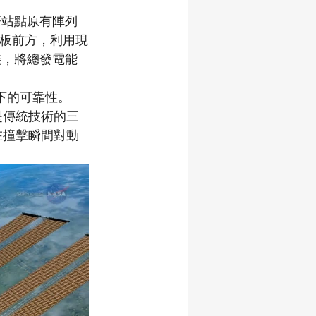
著站點原有陣列
面板前方，利用現
裝，將總發電能
境下的可靠性。
是傳統技術的三
至在撞擊瞬間對動