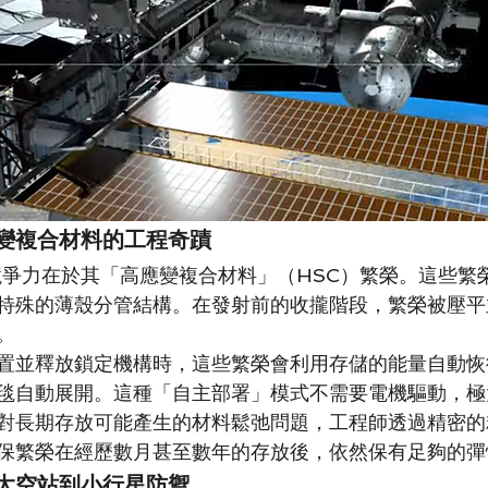
變複合材料的工程奇蹟
心競爭力在於其「高應變複合材料」（HSC）繁榮。這些繁
特殊的薄殼分管結構。在發射前的收攏階段，繁榮被壓平
。
置並釋放鎖定機構時，這些繁榮會利用存儲的能量自動恢
毯自動展開。這種「自主部署」模式不需要電機驅動，極
對長期存放可能產生的材料鬆弛問題，工程師透過精密的
保繁榮在經歷數月甚至數年的存放後，依然保有足夠的彈
太空站到小行星防禦