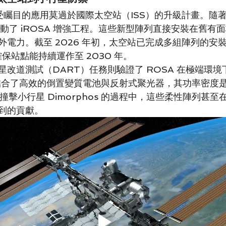
最受矚目的應用莫過於國際太空站（ISS）的升級計畫。隨
啟動了 iROSA 增強工程。這些新型陣列直接安裝在舊有
外電力。截至 2026 年初，太空站已完成多組陣列的安
確保站點能持續運作至 2030 年。
星改道測試（DART）任務則驗證了 ROSA 在極端環
列結合了高效的倒置變質電池與反射式聚光器，其功率密度
成功撞擊小行星 Dimorphos 的過程中，這些柔性陣列甚
到的貢獻。