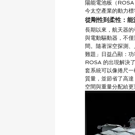
陽能電池板（ROS
今太空產業的動力標
從剛性到柔性：能
長期以來，航天器的
與電動驅動器，不僅
間。隨著深空探測、
難題」日益凸顯：功
ROSA 的出現解
套系統可以像捲尺一
質量，並節省了高達
空間與重量分配給更