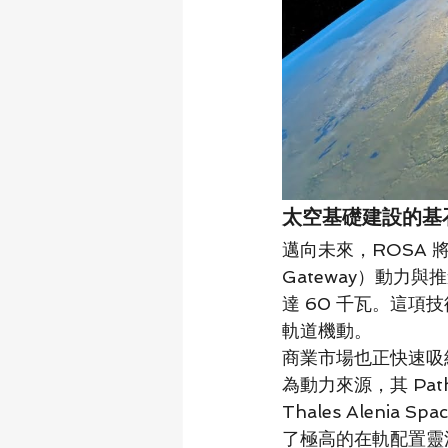
太空基礎建設的基
邁向未來，ROSA 
Gateway）動力
達 60 千瓦。這
軌道機動。
商業市場也正快速吸納這項
為動力來源，其 Path
Thales Aleni
了極高的在軌配置靈