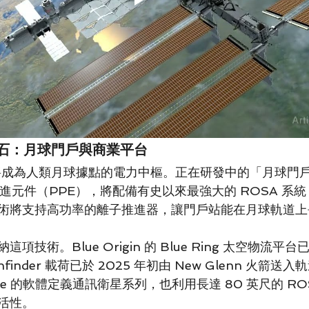
石：月球門戶與商業平台
將成為人類月球據點的電力中樞。正在研發中的「月球門戶」
與推進元件（PPE），將配備有史以來最強大的 ROSA 系
項技術將支持高功率的離子推進器，讓門戶站能在月球軌道
技術。Blue Origin 的 Blue Ring 太空物流平台已
finder 載荷已於 2025 年初由 New Glenn 火箭送
a Space 的軟體定義通訊衛星系列，也利用長達 80 英尺的 R
活性。