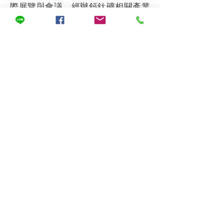
際展覽與會議、經辦鈣鈦礦相關產業
之論壇等。
完善我國綠色能源生態系，強化我國
鈣鈦礦太陽能產業供應鏈永續發展。