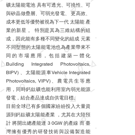
礦太陽能電池 具有可透光、可撓性、可
與矽晶做疊層、可弱光發電、 更高效、
成本更低等優勢被視為下一代 太陽能 產
業的新星 。 特別是其為三維結構的組
成，因此能有多種不同變化的組成 元素
不同型態的太陽能電池也為產業帶來不
同的市場應用，包括建築一體化
Building Integrated Photovoltaics,
BIPV) 、太陽能源車
Vehicle Integrated
Photovoltaics, VIPV)、農電共生等應
用，同時鈣鈦礦也能利用室內弱光能源
發電，結合產品達成自供電目標。
目前全球已有多個國家紛紛投入大量資
源到鈣鈦礦太陽能產業 ，尤其在大陸預
計 將開出總產能達 3 0GW 的產線 而 臺
灣擁有優秀的研發技術與設備製造能