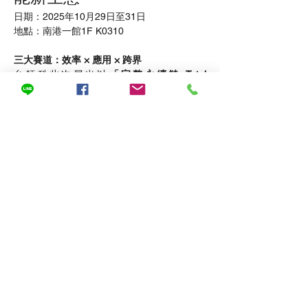
日期：2025年10月29日至31日
地點：南港一館1F K0310
三大賽道：效率 × 應用 × 跨界
台鈣科此次展出以
「完整永續鏈 Total 
Sustainability Solution」
為主軸，透過三大賽
道展現技術實力：
效率賽道：
主打高效能 鈣鈦礦/矽晶疊層
模組，效率突破 26% 以上，提升單位土
地發電量並降低碳排。
Show More
Share this event