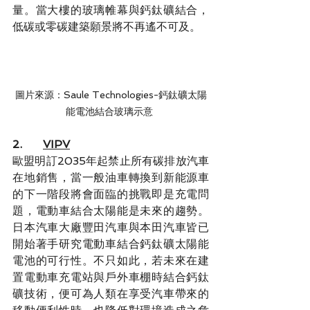
量。當大樓的玻璃帷幕與鈣鈦礦結合，
低碳或零碳建築願景將不再遙不可及。
圖片來源：Saule Technologies-鈣鈦礦太陽
能電池結合玻璃示意
2.      
VIPV
歐盟明訂2035年起禁止所有碳排放汽車
在地銷售，當一般油車轉換到新能源車
的下一階段將會面臨的挑戰即是充電問
題，電動車結合太陽能是未來的趨勢。
日本汽車大廠豐田汽車與本田汽車皆已
開始著手研究電動車結合鈣鈦礦太陽能
電池的可行性。不只如此，若未來在建
置電動車充電站與戶外車棚時結合鈣鈦
礦技術，便可為人類在享受汽車帶來的