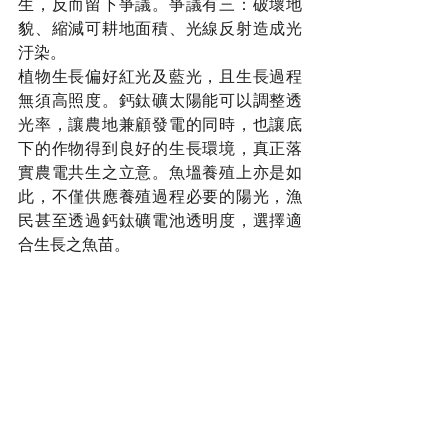
生，反而留下爭議。爭議有三：破壞地
貌、縮減可耕地面積、光線反射造成光
汙染。
植物生長偏好紅光及藍光，且生長過程
無須高照度。鈣鈦礦太陽能可以調整透
光率，讓農地兼顧發電的同時，也讓底
下的作物得到良好的生長環境，真正落
實農電共生之立意。魚塭養殖上亦是如
此，不僅供應養殖過程必要的陽光，漁
民甚至透過鈣鈦礦電池透明度，選擇適
合生長之魚苗。