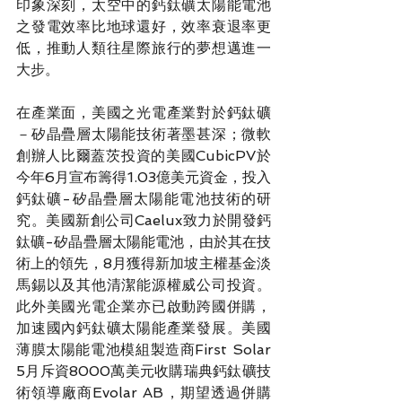
印象深刻，太空中的鈣鈦礦太陽能電池
之發電效率比地球還好，效率衰退率更
低，推動人類往星際旅行的夢想邁進一
大步。
在產業面，美國之光電產業對於鈣鈦礦
－矽晶疊層太陽能技術著墨甚深；微軟
創辦人比爾蓋茨投資的美國CubicPV於
今年6月宣布籌得1.03億美元資金，投入
鈣鈦礦-矽晶疊層太陽能電池技術的研
究。美國新創公司Caelux致力於開發鈣
鈦礦-矽晶疊層太陽能電池，由於其在技
術上的領先，8月獲得新加坡主權基金淡
馬錫以及其他清潔能源權威公司投資。
此外美國光電企業亦已啟動跨國併購，
加速國內鈣鈦礦太陽能產業發展。美國
薄膜太陽能電池模組製造商First Solar 
5月斥資8000萬美元收購瑞典鈣鈦礦技
術領導廠商Evolar AB，期望透過併購