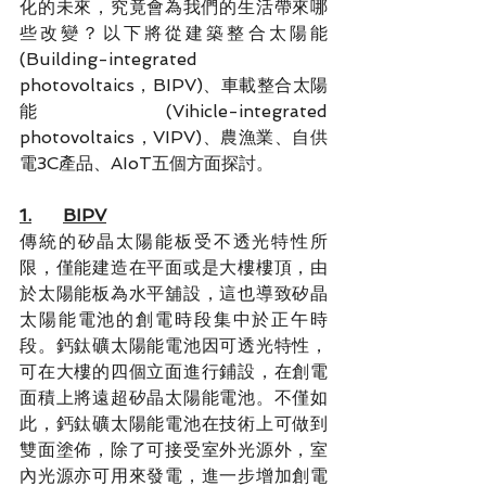
化的未來，究竟會為我們的生活帶來哪
些改變？以下將從建築整合太陽能
(Building-integrated 
photovoltaics，BIPV)、車載整合太陽
能(Vihicle-integrated 
photovoltaics，VIPV)、農漁業、自供
電3C產品、AIoT五個方面探討。
1.	BIPV
傳統的矽晶太陽能板受不透光特性所
限，僅能建造在平面或是大樓樓頂，由
於太陽能板為水平舖設，這也導致矽晶
太陽能電池的創電時段集中於正午時
段。鈣鈦礦太陽能電池因可透光特性，
可在大樓的四個立面進行鋪設，在創電
面積上將遠超矽晶太陽能電池。不僅如
此，鈣鈦礦太陽能電池在技術上可做到
雙面塗佈，除了可接受室外光源外，室
內光源亦可用來發電，進一步增加創電