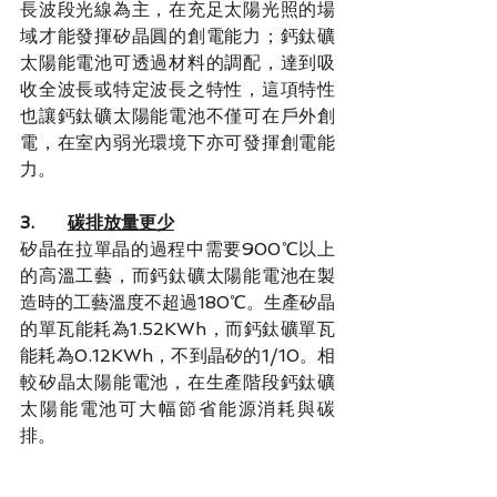
長波段光線為主，在充足太陽光照的場
域才能發揮矽晶圓的創電能力；鈣鈦礦
太陽能電池可透過材料的調配，達到吸
收全波長或特定波長之特性，這項特性
也讓鈣鈦礦太陽能電池不僅可在戶外創
電，在室內弱光環境下亦可發揮創電能
力。
3.      
碳排放量更少
矽晶在拉單晶的過程中需要900℃以上
的高溫工藝，而鈣鈦礦太陽能電池在製
造時的工藝溫度不超過180℃。生產矽晶
的單瓦能耗為1.52KWh，而鈣鈦礦單瓦
能耗為0.12KWh，不到晶矽的1/10。相
較矽晶太陽能電池，在生產階段鈣鈦礦
太陽能電池可大幅節省能源消耗與碳
排。