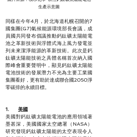
生產示意圖
同樣在今年4月，於北海道札幌召開的7
國集團(G7)氣候能源環境部長會議，成
員國共同發布倡議推動鈣鈦礦太陽能電
池之革新技術與浮體式海上風力發電並
列未來潔淨能源的革新技術。此次是鈣
鈦礦太陽能技術之具體名稱首次納入國
際峰會重要聲明中，顯見鈣鈦礦太陽能
電池技術的發展潛力不光為主要工業國
集團看好，更有助於達成聯合國2050淨
零碳排的永續目標。
1.      
美國
美國對鈣鈦礦太陽能電池的應用領域著
墨甚深，美國國家太空總署（NASA）
研究發現鈣鈦礦太陽能的太空表現令人