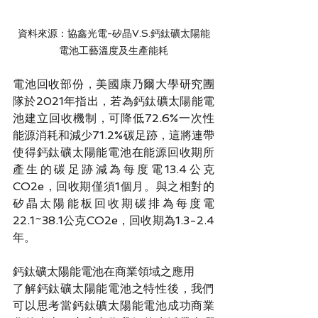
資料來源：協鑫光電-矽晶V.S.鈣鈦礦太陽能
電池工藝溫度及生產能耗
電池回收部份，美國康乃爾大學研究團
隊於2021年指出，若為鈣鈦礦太陽能電
池建立回收機制，可降低72.6%一次性
能源消耗和減少71.2%碳足跡，這將連帶
使得鈣鈦礦太陽能電池在能源回收期所
產生的碳足跡減為每度電13.4公克
CO2e，回收期僅須1個月。與之相對的
矽晶太陽能板回收期碳排為每度電
22.1~38.1公克CO2e，回收期為1.3-2.4
年。
鈣鈦礦太陽能電池在商業領域之應用
了解鈣鈦礦太陽能電池之特性後，我們
可以思考當鈣鈦礦太陽能電池成功商業