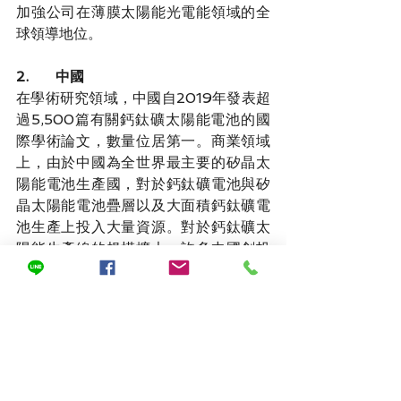
加強公司在薄膜太陽能光電能領域的全
球領導地位。
2.      中國
在學術研究領域，中國自2019年發表超
過5,500篇有關鈣鈦礦太陽能電池的國
際學術論文，數量位居第一。商業領域
上，由於中國為全世界最主要的矽晶太
陽能電池生產國，對於鈣鈦礦電池與矽
晶太陽能電池疊層以及大面積鈣鈦礦電
池生產上投入大量資源。對於鈣鈦礦太
陽能生產線的規模擴大，許多中國創投
及風險投資公司皆汲汲參與融資，包含
協鑫光電、纖納光電與極電光能等三家
光電企業已宣告將投產100MW甚至是
GW級別的鈣鈦礦太陽能電池生產線。