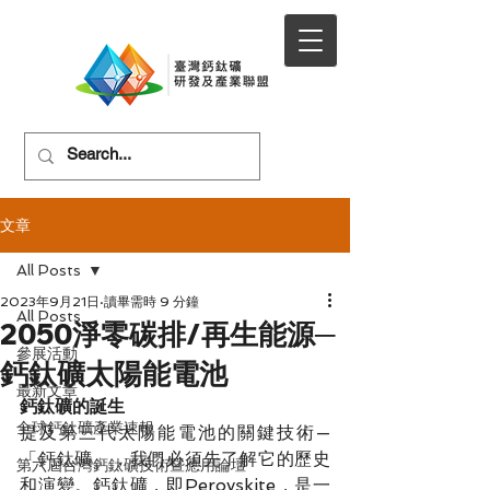
文章
All Posts
2023年9月21日
讀畢需時 9 分鐘
All Posts
2050淨零碳排/再生能源─
參展活動
鈣鈦礦太陽能電池
最新文章
鈣鈦礦的誕生
全球鈣鈦礦產業速報
提及第三代太陽能電池的關鍵技術—
「鈣鈦礦」，我們必須先了解它的歷史
第六屆台灣鈣鈦礦技術暨應用論壇
和演變。鈣鈦礦，即Perovskite，是一