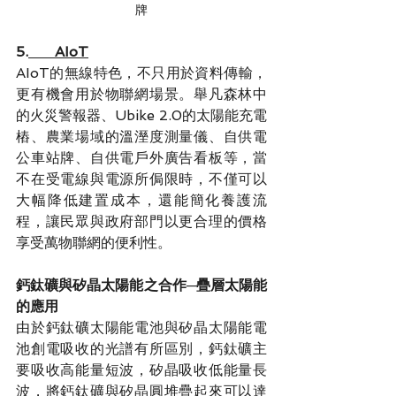
牌
5.
      AIoT
AIoT的無線特色，不只用於資料傳輸，
更有機會用於物聯網場景。舉凡森林中
的火災警報器、Ubike 2.0的太陽能充電
樁、農業場域的溫溼度測量儀、自供電
公車站牌、自供電戶外廣告看板等，當
不在受電線與電源所侷限時，不僅可以
大幅降低建置成本，還能簡化養護流
程，讓民眾與政府部門以更合理的價格
享受萬物聯網的便利性。
鈣鈦礦與矽晶太陽能之合作─疊層太陽能
的應用
由於鈣鈦礦太陽能電池與矽晶太陽能電
池創電吸收的光譜有所區別，鈣鈦礦主
要吸收高能量短波，矽晶吸收低能量長
波，將鈣鈦礦與矽晶圓堆疊起來可以達