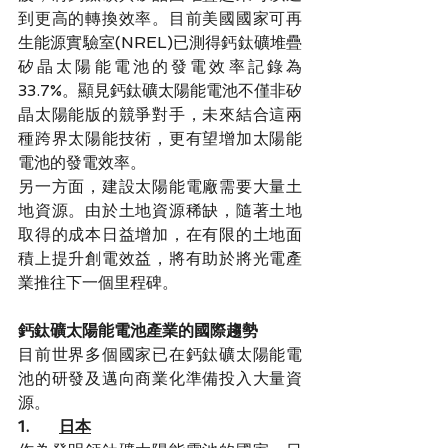
到更高的轉換效率。目前美國國家可再
生能源實驗室(NREL)已測得鈣鈦礦堆疊
矽晶太陽能電池的發電效率記錄為
33.7%。顯見鈣鈦礦太陽能電池不僅非矽
晶太陽能版的競爭對手，未來結合這兩
種跨界太陽能技術，更有望增加太陽能
電池的發電效率。
另一方面，建設太陽能電廠需要大量土
地資源。由於土地資源稀缺，隨著土地
取得的成本日益增加，在有限的土地面
積上提升創電效益，將有助於將光電產
業推往下一個里程碑。
鈣鈦礦太陽能電池產業的國際趨勢
目前世界多個國家已在鈣鈦礦太陽能電
池的研發及邁向商業化準備投入大量資
源。
1.      
日本