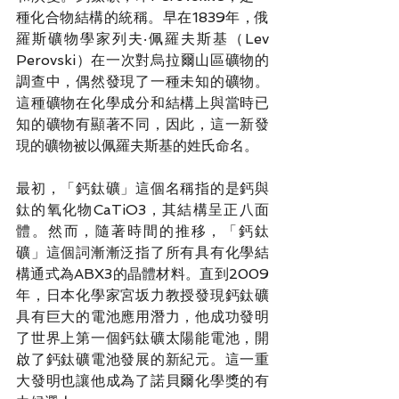
種化合物結構的統稱。早在1839年，俄
羅斯礦物學家列夫‧佩羅夫斯基（Lev 
Perovski）在一次對烏拉爾山區礦物的
調查中，偶然發現了一種未知的礦物。
這種礦物在化學成分和結構上與當時已
知的礦物有顯著不同，因此，這一新發
現的礦物被以佩羅夫斯基的姓氏命名。
最初，「鈣鈦礦」這個名稱指的是鈣與
鈦的氧化物CaTiO3，其結構呈正八面
體。然而，隨著時間的推移，「鈣鈦
礦」這個詞漸漸泛指了所有具有化學結
構通式為ABX3的晶體材料。直到2009
年，日本化學家宮坂力教授發現鈣鈦礦
具有巨大的電池應用潛力，他成功發明
了世界上第一個鈣鈦礦太陽能電池，開
啟了鈣鈦礦電池發展的新紀元。這一重
大發明也讓他成為了諾貝爾化學獎的有