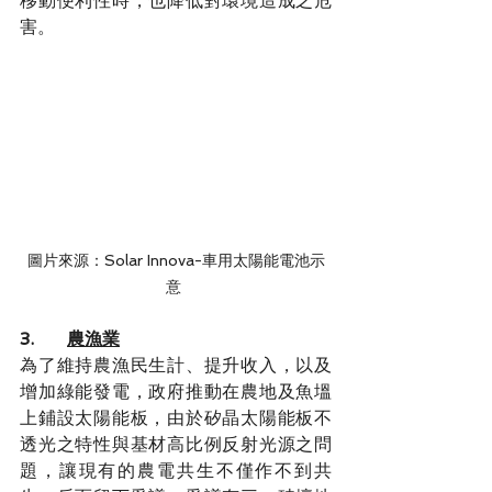
移動便利性時，也降低對環境造成之危
害。
圖片來源：Solar Innova-車用太陽能電池示
意 
3.      
農漁業
為了維持農漁民生計、提升收入，以及
增加綠能發電，政府推動在農地及魚塭
上鋪設太陽能板，由於矽晶太陽能板不
透光之特性與基材高比例反射光源之問
題，讓現有的農電共生不僅作不到共