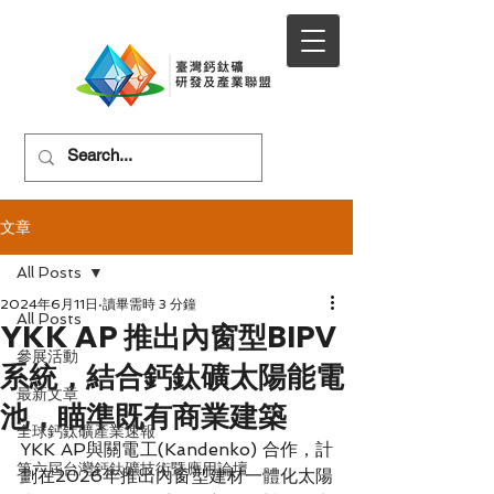
文章
All Posts
2024年6月11日
讀畢需時 3 分鐘
All Posts
YKK AP 推出內窗型BIPV
參展活動
系統，結合鈣鈦礦太陽能電
最新文章
池，瞄準既有商業建築
全球鈣鈦礦產業速報
YKK AP與關電工(Kandenko) 合作，計
第六屆台灣鈣鈦礦技術暨應用論壇
劃在2026年推出內窗型建材一體化太陽