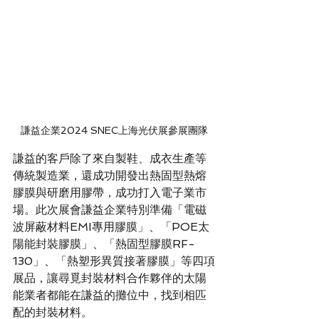
謙益企業2024 SNEC上海光伏展參展團隊
謙益的客戶除了來自製鞋、成衣生產等
傳統製造業，還成功開發出熱固型熱熔
膠膜與研磨用膠帶，成功打入電子業市
場。此次展會謙益企業特別準備「電磁
波屏蔽材料EMI專用膠膜」、「POE太
陽能封裝膠膜」、「熱固型膠膜RF-
130」、「熱塑形異質接著膠膜」等四項
展品，讓尋覓封裝材料合作夥伴的太陽
能業者都能在謙益的攤位中，找到相匹
配的封裝材料。