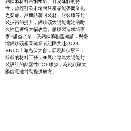
鈣鈦礦材料害怕水氣、容易降解的特
性，曾經引發市場對於產品能否商業化
之疑慮。然而隨著封裝材、封裝膠等封
裝技術的提升，鈣鈦礦太陽能電池的耐
久性已獲得大幅改善。膠膜製造領域專
家─謙益企業，受鈣鈦礦聯盟邀請，與臺
灣鈣鈦礦產業鏈業者組團共赴2024 
SNEC上海光伏大會，展現其積累三十
餘載的材料工藝，並展出專為太陽能封
裝設計的熱塑性POE膠膜，為鈣鈦礦太
陽能電池封裝提供解方。