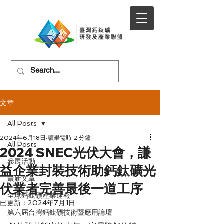
文章
All Posts
2024年6月18日
讀畢需時 2 分鐘
All Posts
2024 SNEC光伏大會，謙
參展活動
益企業封裝技術助鈣鈦礦光
最新文章
伏業者完善最後一道工序
全球鈣鈦礦產業速報
已更新：
2024年7月1日
第六屆台灣鈣鈦礦技術暨應用論壇