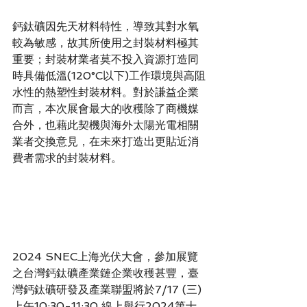
鈣鈦礦因先天材料特性，導致其對水氧
較為敏感，故其所使用之封裝材料極其
重要；封裝材業者莫不投入資源打造同
時具備低溫(120°C以下)工作環境與高阻
水性的熱塑性封裝材料。對於謙益企業
而言，本次展會最大的收穫除了商機媒
合外，也藉此契機與海外太陽光電相關
業者交換意見，在未來打造出更貼近消
費者需求的封裝材料。
2024 SNEC上海光伏大會，參加展覽
之台灣鈣鈦礦產業鏈企業收穫甚豐，臺
灣鈣鈦礦研發及產業聯盟將於7/17 (三) 
上午10:30-11:30 線上舉行2024第十