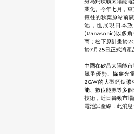
身為鈣鈦礦太陽能電
業化。今年七月，東
攘往的秋葉原站前
池，也展現日本政
(Panasonic
商；松下原計畫於2
於7月25日正式將產
中國在矽晶太陽能市
競爭優勢。
協鑫光
2GW的大型鈣鈦
能、數位能源等多個
技術，近日轟動市場
電池試產線，此消息