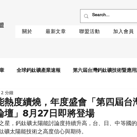
關於
最新文章
聯盟活動
加入會員
章
全球鈣鈦礦產業速報
第六屆台灣鈣鈦礦技術暨應用
2 分鐘
能熱度續燒，年度盛會「第四屆台
論壇」8月27日即將登場
之星，鈣鈦礦太陽能討論度持續升高，台、日、中等國的
鈦礦太陽能技術之高度信心與期待。