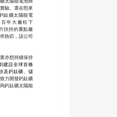
礦太陽能電池商
實驗。選在熙來
鈣鈦礦太陽能電
，百年大廠松下
大力扶持的重點廠
需求熱切，該公司
業亦想持續保持
劃建設全球首條
涉及鈣鈦礦、儲
致力開發鈣鈦礦
布局鈣鈦礦太陽能