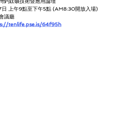
灣鈣鈦礦技術暨應用論壇
7日 上午9點至下午5點 (AM8:30開放入場)
會議廳
s://tenlife.pse.is/64f95h