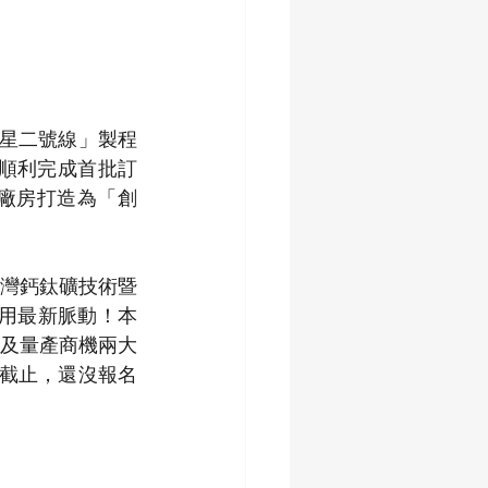
星二號線」製程
順利完成首批訂
廠房打造為「創
灣鈣鈦礦技術暨
應用最新脈動！本
勢及量產商機兩大
)截止，還沒報名