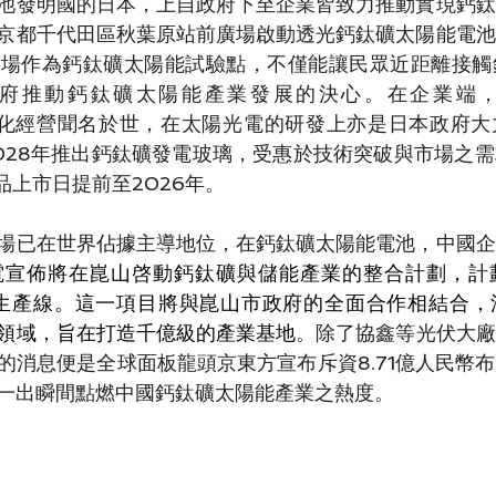
池發明國的日本，上自政府下至企業皆致力推動實現鈣鈦
京都千代田區秋葉原站前廣場啟動透光鈣鈦礦太陽能電池
廣場作為鈣鈦礦太陽能試驗點，不僅能讓民眾近距離接觸
府推動鈣鈦礦太陽能產業發展的決心。在企業端
)以多角化經營聞名於世，在太陽光電的研發上亦是日本政府
028年推出鈣鈦礦發電玻璃，受惠於技術突破與市場之
品上市日提前至2026年。
場已在世界佔據主導地位，在鈣鈦礦太陽能電池，中國企
電宣佈將在崑山啓動鈣鈦礦與儲能產業的整合計劃，計
礦生產線。這一項目將與崑山市政府的全面合作相結合，
領域，旨在打造千億級的產業基地
。除了協鑫等光伏大廠
的消息便是全球面板龍頭京東方宣布斥資8.71億人民幣
一出瞬間點燃中國鈣鈦礦太陽能產業之熱度。