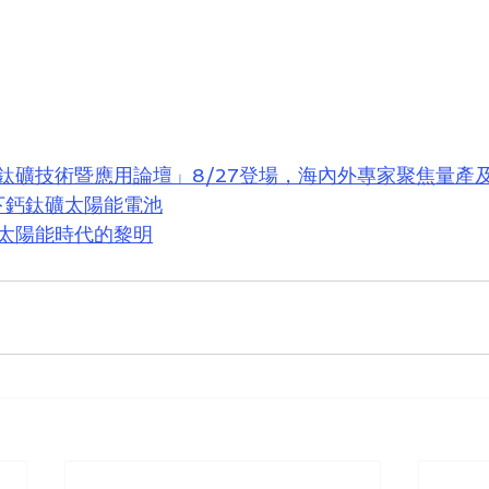
鈦礦技術暨應用論壇」8/27登場，海內外專家聚焦量產
松下鈣鈦礦太陽能電池
太陽能時代的黎明