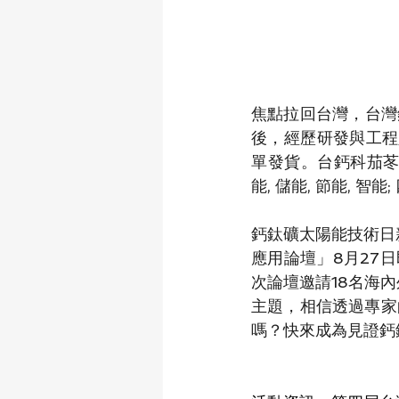
焦點拉回台灣，台灣
後，經歷研發與工程
單發貨。台鈣科茄
能, 儲能, 節能, 
鈣鈦礦太陽能技術日
應用論壇」8月27
次論壇邀請18名海
主題，相信透過專家
嗎？快來成為見證鈣