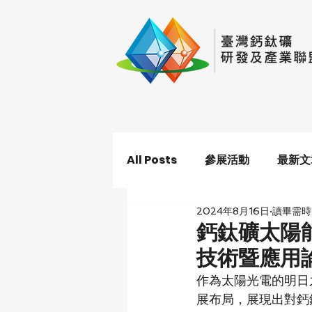
All Posts
參展活動
最新文
2024年8月16日
讀畢需時 
鈣鈦礦太陽
技術暨應用
作為太陽光電的明日
展布局，展現出對鈣