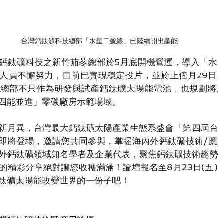
台灣鈣鈦礦科技總部「水星二號線」已陸續開出產能
鈣鈦礦科技之新竹茄苳總部於5月底開機營運，導入「水
人員不懈努力，目前已實現穩定投片，並於上個月29日
苳總部不只作為研發與試產鈣鈦礦太陽能電池，也規劃將
智能; 四能並進」零碳廠房示範場域。
新月異，台灣最大鈣鈦礦太陽產業生態系盛會「第四屆台
日即將登場，邀請您共同參與，掌握海內外鈣鈦礦技術/
內外鈣鈦礦領域知名學者及企業代表，聚焦鈣鈦礦技術趨
的精彩分享絕對讓您收穫滿滿！論壇報名至8月23日(五
鈦礦太陽能改變世界的一份子吧！