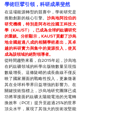
學術巨擘引領，科研成果斐然
在這場能源轉型的競賽中，學術研究是
推動創新的核心引擎。
沙烏地阿拉伯的
研究機構，特別是阿布杜拉國王科技大
學（KAUST），已成為全球鈣鈦礦研究
的重鎮。分析顯示，KAUST貢獻了沙烏
地全國超過八成的相關學術產出，其卓
越的科研實力與集中的資源投入，使其
成為該領域的絕對領導者。
從時間趨勢來看，自2015年起，沙烏地
在鈣鈦礦領域的科學出版物數量呈現指
數級增長。這條陡峭的成長曲線不僅反
映了國家層面的戰略性投入，更象徵著
其在全球科學界日益增強的影響力。在
關鍵技術指標上，沙烏地研究團隊已成
功將單接面鈣鈦礦太陽能電池的光電轉
換效率（PCE）提升至超過25%的世界
頂尖水平，展現了其強大的技術攻堅能