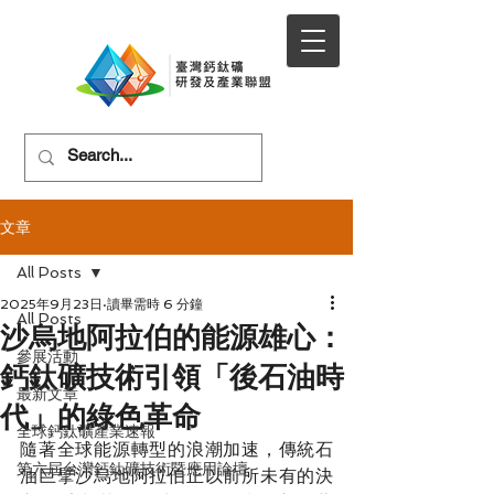
文章
All Posts
2025年9月23日
讀畢需時 6 分鐘
All Posts
沙烏地阿拉伯的能源雄心：
參展活動
鈣鈦礦技術引領「後石油時
最新文章
代」的綠色革命
全球鈣鈦礦產業速報
隨著全球能源轉型的浪潮加速，傳統石
第六屆台灣鈣鈦礦技術暨應用論壇
油巨擘沙烏地阿拉伯正以前所未有的決