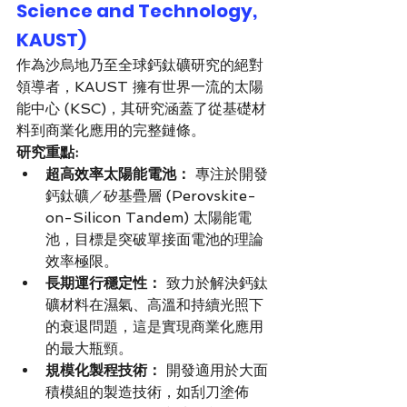
Science and Technology, 
KAUST)
作為沙烏地乃至全球鈣鈦礦研究的絕對
領導者，KAUST 擁有世界一流的太陽
能中心 (KSC)，其研究涵蓋了從基礎材
料到商業化應用的完整鏈條。
研究重點:
超高效率太陽能電池：
 專注於開發
鈣鈦礦／矽基疊層 (Perovskite-
on-Silicon Tandem) 太陽能電
池，目標是突破單接面電池的理論
效率極限。
長期運行穩定性：
 致力於解決鈣鈦
礦材料在濕氣、高溫和持續光照下
的衰退問題，這是實現商業化應用
的最大瓶頸。
規模化製程技術：
 開發適用於大面
積模組的製造技術，如刮刀塗佈 