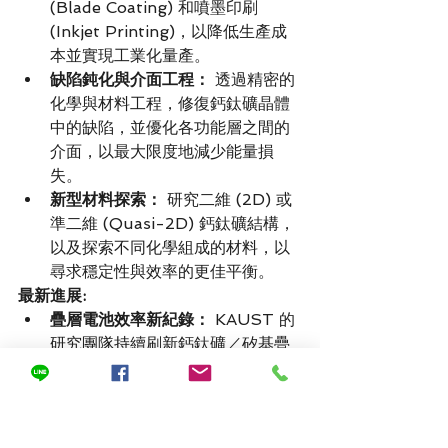
(Blade Coating) 和噴墨印刷 
(Inkjet Printing)，以降低生產成
本並實現工業化量產。
缺陷鈍化與介面工程：
 透過精密的
化學與材料工程，修復鈣鈦礦晶體
中的缺陷，並優化各功能層之間的
介面，以最大限度地減少能量損
失。
新型材料探索：
 研究二維 (2D) 或
準二維 (Quasi-2D) 鈣鈦礦結構，
以及探索不同化學組成的材料，以
尋求穩定性與效率的更佳平衡。
最新進展:
疊層電池效率新紀錄：
 KAUST 的
研究團隊持續刷新鈣鈦礦／矽基疊
層電池的效率世界紀錄，其實驗室
認證效率已超過 
33%
，領跑全球。
穩定性重大突破：
 透過創新的表面
鈍化技術（例如，使用特定官能基