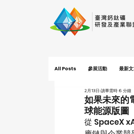
All Posts
參展活動
最新文
2月13日
讀畢需時 6 分鐘
如果未來的
球能源版圖
從 Space
應鏈與企業競