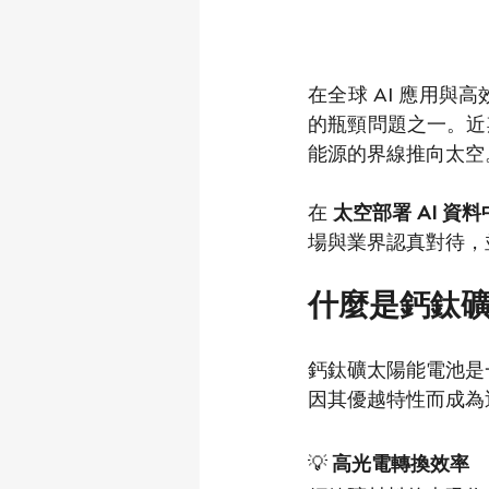
在全球 AI 應用
的瓶頸問題之一。近
能源的界線推向太空
在 
太空部署 AI 資
場與業界認真對待，
什麼是鈣鈦
鈣鈦礦太陽能電池是
因其優越特性而成為
💡 
高光電轉換效率