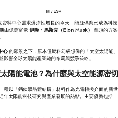
圖 / ESA
與高效資料中心需求爆炸性增長的今天，能源供應已成為科
期由億萬富豪 
伊隆・馬斯克（Elon Musk）
 牽頭的方
。
料中心
 的願景之下，原本僅屬科幻級想像的「太空太陽能
並影響全球太陽能產業鏈的布局與競爭策略。
礦太陽能電池？為什麼與太空能源密
一種以「鈣鈦礦晶體結構」材料作為光電轉換介面的新世
近年太陽能科技研究與產業發展的熱點。主要優勢包括：