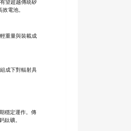
有望超越傳統矽
高效電池。
輕重量與裝載成
組成下對輻射具
期穩定運作。傳
鈣鈦礦。