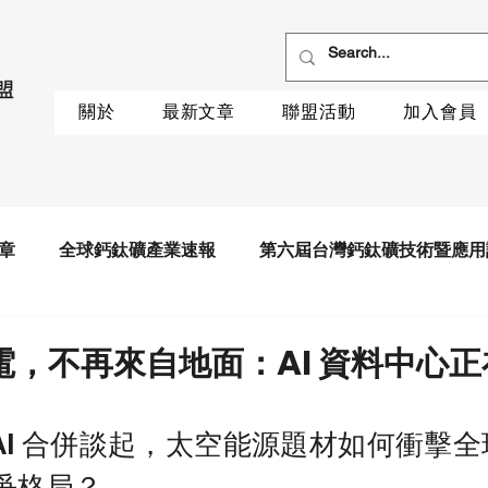
關於
最新文章
聯盟活動
加入會員
章
全球鈣鈦礦產業速報
第六屆台灣鈣鈦礦技術暨應用
電，不再來自地面：AI 資料中心
X xAI 合併談起，太空能源題材如何衝擊
爭格局？