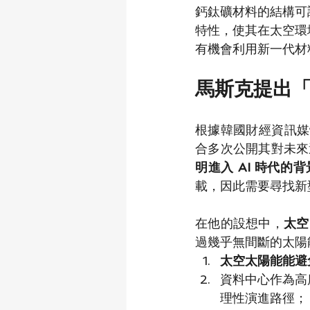
鈣鈦礦材料的結構可
特性，使其在太空環
有機會利用新一代材
馬斯克提出「
根據韓國財經資訊媒
合多次公開其對未來
明進入 AI 時代的
載，因此需要尋找新
在他的設想中，
太空
過幾乎無間斷的太陽
太空太陽能能避
資料中心作為高
理性演進路徑；