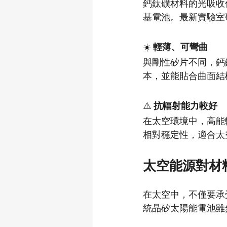
鈣鈦礦材料的光吸收
基電池。最新實驗室
☀️ 
輕薄、可彎曲
與剛性矽片不同，鈣
本，並能貼合曲面結
⚠️ 
抗輻射能力較好
在太空環境中，高能
相對穩定性，適合太
太空能源對材
在太空中，不僅要承
統晶矽太陽能電池雖