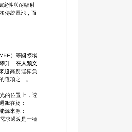
穩定性與耐輻射
賴傳統電池，而
WEF）等國際場
速攀升，
在人類文
來超高度運算負
的選項之一。
光的位置上，透
邏輯在於：
能源來源；
需求過渡是一種