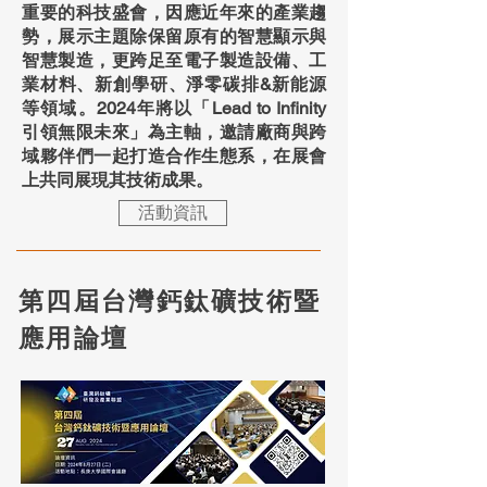
重要的科技盛會，因應近年來的產業趨
勢，展示主題除保留原有的智慧顯示與
智慧製造，更跨足至電子製造設備、工
業材料、新創學研、淨零碳排&新能源
等領域。2024年將以「Lead to Infinity
引領無限未來」為主軸，邀請廠商與跨
域夥伴們一起打造合作生態系，在展會
上共同展現其技術成果。
活動資訊
第四屆台灣鈣鈦礦技術暨
應用論壇