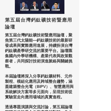
第五屆台灣鈣鈦礦技術暨應用
論壇
第五屆台灣鈣鈦礦技術暨應用論壇，聚
焦第三代太陽能—鈣鈦礦技術的最新研
發成果與實際應用進展，持續扮演台灣
鈣鈦礦產學研交流的重要平台。論壇匯
集國內外學研機構、產業代表與政策觀
察者，共同探討技術演進脈絡與關鍵挑
戰。
本屆論壇將深入分享鈣鈦礦材料、元件
製程、模組化應用及跨域整合趨勢，涵
蓋建築整合光電（BIPV）、智慧應用與
系統解決方案等多元面向，呈現技術從
實驗室走向應用場域的真實進程。
透過專題演講與交流討論，第五屆論壇