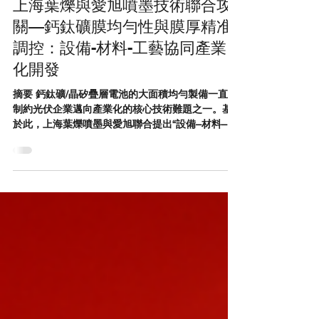
上海葉爍與愛旭噴墨技術聯合攻
關—鈣鈦礦膜均勻性與膜厚精准
調控：設備-材料-工藝協同產業
化開發
摘要 鈣鈦礦/晶矽疊層電池的大面積均勻製備一直是
制約光伏企業邁向產業化的核心技術難題之一。基
於此，上海葉爍噴墨與愛旭聯合提出“設備–材料–工
藝”三位一體的協同優化範式。在設備端，基於上海
葉爍的高可靠性墨路系統，及對墨滴噴射行為的智
慧化管控，實現了皮升級墨滴體積變異係數（CV）
< 3%的精准管控；在材料端，通過構建溶劑揮發動
力學體系模型，精准匹配噴頭流變窗口（Z≈2–
6），有效抑制咖啡環效應；在工藝端，引入毫秒級
預結晶技術暫態抹平濕膜溶劑梯度，誘導微區同步
成核。愛旭疊層電池研發團隊選擇基於噴墨路線相
容產線大絨面晶矽底電池的技術路線，突破了噴墨
設備長期穩定運行、大絨面高保形鈣鈦礦膜層沉積
製備技術兩大瓶頸難題。快速在全球（2024年）率