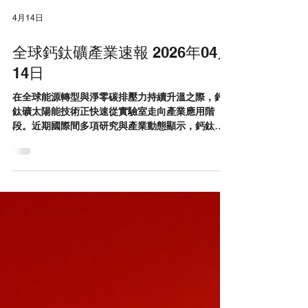
4月14日
全球鈣鈦礦產業速報 2026年04月
14日
在全球能源轉型與淨零碳排壓力持續升溫之際，鈣
鈦礦太陽能技術正快速從實驗室走向產業應用階
段。近期國際間多項研究與產業動態顯示，鈣鈦礦
發展已不再侷限於單點效率突破，而是同步朝向製
程穩定性、模組耐久性與實際應用場域全面推進。
從美國材料製程優化、歐洲缺陷工程理論突破，到
中國與韓國積極推動量產技術，日本深化場域實
證，以及印度與東南亞市場逐步建立應用基礎，全
球鈣鈦礦產業正呈現多點開花、加速整合的發展態
勢。 美國：跨國合作加速材料商品化 穩定性數據推
進商業化關鍵門檻