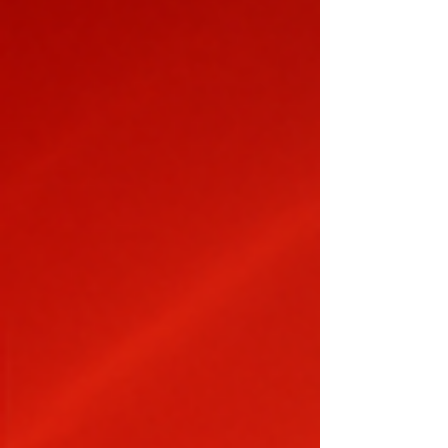
先實現約30%的轉換效率（有效面積：1 cm2），這
意味著這項新技術路線的效率潛力在全球範圍內得
到了首次驗證。目光轉向產業化，大面積
210*105mm2鈣鈦礦膜層的光致發光圖像（PL
mapping）相對標準差低至2.4%，這一結果不僅突
破了大面積鈣鈦礦成膜的均勻性瓶頸，更為數位化
噴墨列印技術從實驗室邁向高效光伏量產線提