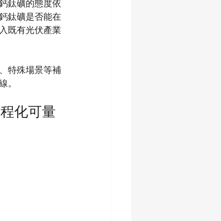
鈣鈦礦的態度依
鈣鈦礦是否能在
入既有光伏產業
、特殊場景等補
線。
工程化可量