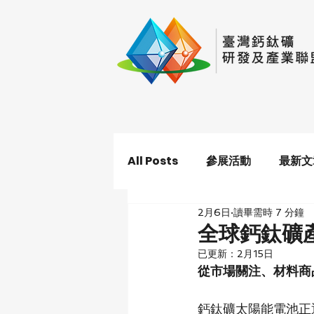
All Posts
參展活動
最新文
2月6日
讀畢需時 7 分鐘
全球鈣鈦礦產
已更新：
2月15日
從市場關注、材料商
鈣鈦礦太陽能電池正