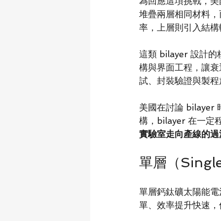
為回應這項挑戰，美國
堆疊兩層相同材料，
率，上層則引入結構
這類 bilayer
構與界面工程，讓衰
試、封裝驗證與製程
美國在討論 bila
構，bilayer 
實驗室走向產線的過
單層（Single
單層鈣鈦礦太陽能電
單、效率提升快速，