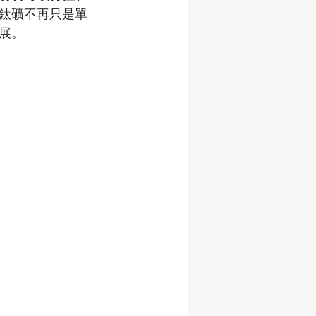
鈦礦不再只是單
展。
位