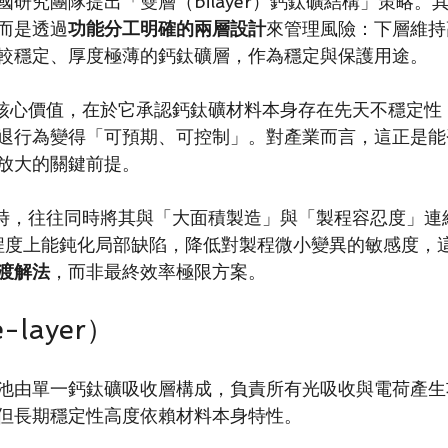
研究團隊提出「雙層（bilayer）鈣鈦礦結構」策略。
而是透過
功能分工明確的兩層設計
來管理風險：下層維持
較穩定、厚度極薄的鈣鈦礦層，作為穩定與保護用途。
 設計的核心價值，在於它承認鈣鈦礦材料本身存在先天不穩定
退行為變得「可預期、可控制」。對產業而言，這正是能
放大的關鍵前提。
yer 時，往往同時將其與「大面積製造」與「製程容忍度」
在一定程度上能鈍化局部缺陷，降低對製程微小變異的敏感度
渡解法
，而非最終效率極限方案。
-layer）
池由單一鈣鈦礦吸收層構成，負責所有光吸收與電荷產生
但長期穩定性高度依賴材料本身特性。