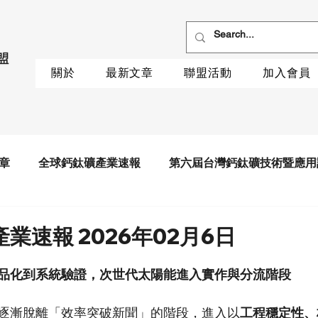
關於
最新文章
聯盟活動
加入會員
章
全球鈣鈦礦產業速報
第六屆台灣鈣鈦礦技術暨應用
業速報 2026年02月6日
品化到系統驗證，次世代太陽能進入實作與分流階段
逐漸脫離「效率突破新聞」的階段，進入以
工程穩定性、