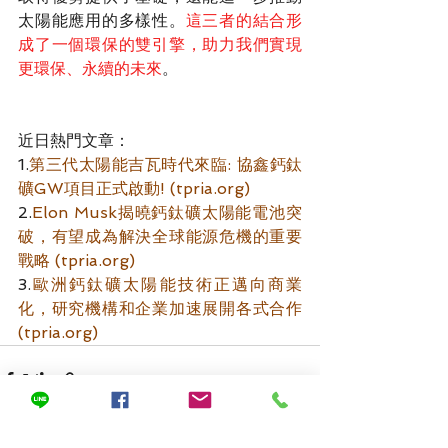
太陽能應用的多樣性。
這三者的結合形
成了一個環保的雙引擎，助力我們實現
更環保、永續的未來
。
近日熱門文章：
1.
第三代太陽能吉瓦時代來臨: 協鑫鈣鈦
礦GW項目正式啟動! (
tpria.org
)
2.
Elon Musk揭曉鈣鈦礦太陽能電池突
破，有望成為解決全球能源危機的重要
戰略 (
tpria.org
)
3.
歐洲鈣鈦礦太陽能技術正邁向商業
化，研究機構和企業加速展開各式合作 
(
tpria.org
)