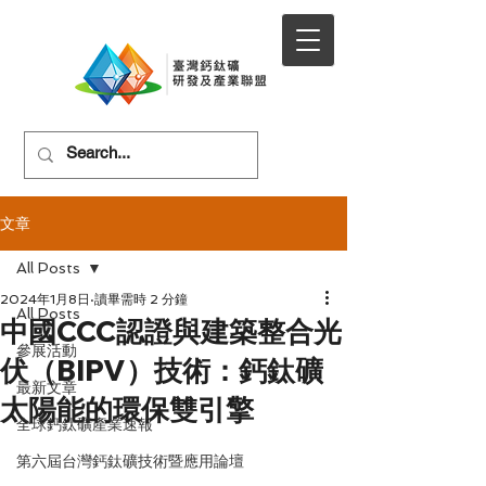
文章
All Posts
2024年1月8日
讀畢需時 2 分鐘
All Posts
中國CCC認證與建築整合光
參展活動
伏（BIPV）技術：鈣鈦礦
最新文章
太陽能的環保雙引擎
全球鈣鈦礦產業速報
第六屆台灣鈣鈦礦技術暨應用論壇