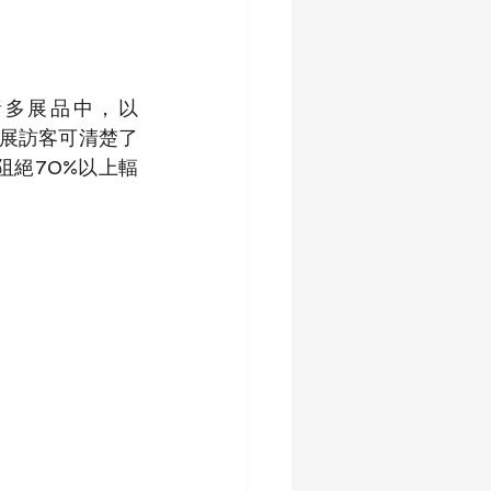
諸多展品中，以
觀展訪客可清楚了
絕70%以上輻