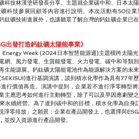
礦科技林漢塗研發長分享。主題就企業碳中和、日本太陽
鈦礦科技參展回顧等內容進行說明。本次活動有50位業
鈣鈦礦技術進展外，也讓聽眾了解台灣的鈣鈦礦企業已在
SG出發打造鈣鈦礦太陽能事業》
mart Energy Week (2024日本智慧能源週)主題橫跨
電網、風力發電、生質能發電、火力發電、碳中和等類別
再生能源展。鈣鈦礦太陽能電池作為能源解決方案的未來
SEKISUI)進行基調演講，談到積水化學作為具有77年
心進行價值再造。演講中提到，企業若不進行淨零轉型將
業主應思考如何進行主動轉型，除了可以及早因應劇變之
來永續經營。為了達到碳中和的目標，積水化學為自身訂
年實現淨零排放」之願景；企業在產品開發上，也選擇與ES
，並投入資源進行產品開發。