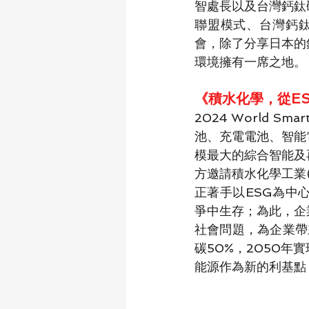
智處長以及台灣鈣鈦
聯盟模式、台灣鈣
會，除了分享日本的
環境擁有一席之地。
《積水化學，從E
2024 World S
池、充電電池、智能
模最大的綜合智能及
方邀請積水化學工業(
正著手以ESG為中
爭中生存；為此，企
社會問題，為企業帶
碳50%，2050
能源作為新的利基點