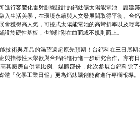
可進行客製化雷射劃線設計的鈣鈦礦太陽能電池，讓建築
融入生活美學，在環境永續與人文發展間取得平衡。台鈣
展會獲得高人氣，可撓式太陽能電池的高彎折率以及輕薄
鋪設於硬性基板，也能貼附在曲面或不規則面上。
能技術與產品的渴望遠超原先預期！台鈣科在三日展期共
企與指標性大學欲與台鈣科進行進一步研究合作。亦有日
提高其廠房自供電比例。媒體部份，此次參展台鈣科除了
媒體「化學工業日報」更為鈣鈦礦創能窗進行專欄報導。