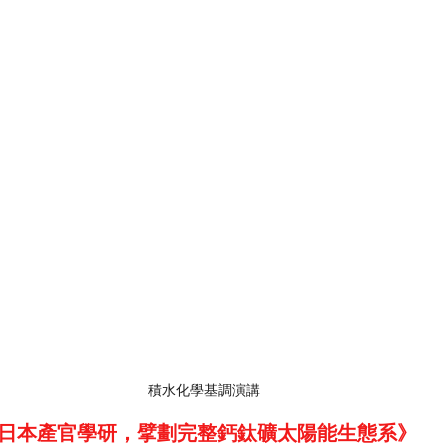
積水化學基調演講
銜日本產官學研，擘劃完整鈣鈦礦太陽能生態系》