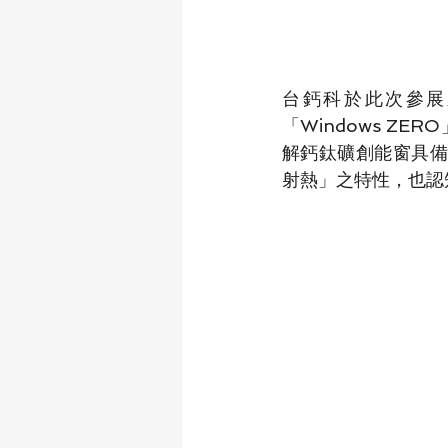
台鈣科於此次參展
「Windows Z
解鈣鈦礦創能窗具備
射熱」之特性，也認