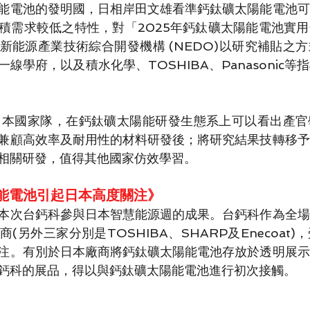
能電池的發明國，日相岸田文雄看準鈣鈦礦太陽能電池可
積需求較低之特性，對「2025年鈣鈦礦太陽能電池實
新能源產業技術綜合開發機構 (NEDO)以研究補貼之
線學府，以及積水化學、TOSHIBA、Panasonic
日本國家隊，在鈣鈦礦太陽能研發生態系上可以看出產官
兼顧高效率及耐用性的材料研發後；將研究結果技轉移予
相關研發，值得其他國家仿效學習。
陽能電池引起日本高度關注》
本次台鈣科參與日本智慧能源週的成果。台鈣科作為全場
(另外三家分別是TOSHIBA、SHARP及Enecoat
注。有別於日本廠商將鈣鈦礦太陽能電池存放於透明展示
鈣科的展品，得以與鈣鈦礦太陽能電池進行初次接觸。