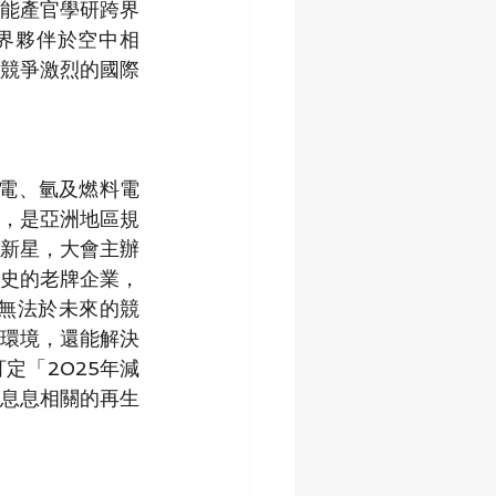
能產官學研跨界
界夥伴於空中相
競爭激烈的國際
太陽光電、氫及燃料電
，是亞洲地區規
新星，大會主辦
歷史的老牌企業，
無法於未來的競
環境，還能解決
定「2025年減
G息息相關的再生