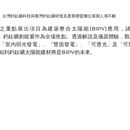
台灣鈣鈦礦科技與臺灣鈣鈦礦研發及產業聯盟攤位展期人潮不斷
之重點展出項目為建築整合太陽能(BIPV)應用，
ERO」鈣鈦礦創能窗作為全場焦點。透過解說及儀器體驗，
「室內弱光發電」、「雙面發電」、「可透光」及「可阻
知到鈣鈦礦太陽能建材將是BIPV的未來。