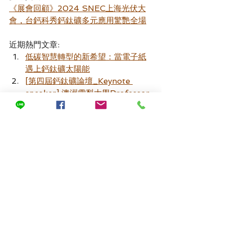
《展會回顧》2024 SNEC上海光伏大
會，台鈣科秀鈣鈦礦多元應用驚艷全場
近期熱門文章:
低碳智慧轉型的新希望：當電子紙
遇上鈣鈦礦太陽能
[第四屆鈣鈦礦論壇_Keynote 
speaker] 澳洲雪梨大學Professor 
Anita Ho-Baillie 何穎兒教授：鈣
鈦礦太陽能電池領域的開拓者
MIT 2024年度十大破壞性創新技
術：AI 排第一名, 超級電腦只排到
第八名, 第二名竟然是...
「
第四屆台灣鈣鈦礦技術暨應用論
壇」8/27登場，海內外專家聚焦量
產及應用趨勢
最新文章