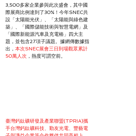
3,500多家企業參與此次盛會，其中國
際展商比例達到了30%！今年SNEC共
設「太陽能光伏」、「太陽能與綠色建
築」、「國際儲能技術與智慧電網」及
「國際新能源汽車及充電樁」四大主
題，並包含27項子議題。據網傳數據指
出，
本次SNEC展會三日到場觀眾累計
50萬人次
，熱度可謂空前。
臺灣鈣鈦礦研發及產業聯盟(TPRIA)攜
手台灣鈣鈦礦科技、勤友光電、豐藝電
子與謙益企業等合作夥伴共同亮相上