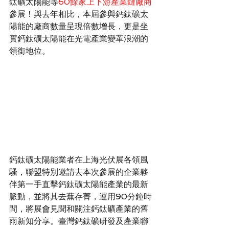
鈦礦太陽能等
60餘家上下游產業鏈廠商
參展！與去年相比，本屆參與鈣鈦礦太
陽能的廠商數量呈現倍數增長，更是坐
實鈣鈦礦太陽能在光電產業變革浪潮的
領銜地位。
鈣鈦礦太陽能業者在上海光伏展各領風
騷，聯盟特別邀請去本次參展的企業夥
伴第一手直擊鈣鈦礦太陽能產業的最新
脈動，並將其去蕪存菁，運用90分鐘時
間，將展會見聞和關注鈣鈦礦產業的舊
雨新知分享。臺灣鈣鈦礦研發及產業聯