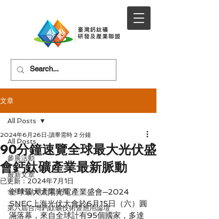
文章
All Posts
2024年6月26日
讀畢需時 2 分鐘
All Posts
90分鐘速覽全球最大光伏盛
參展活動
會鈣鈦礦產業最新脈動
最新文章
已更新：
2024年7月1日
全球鈣鈦礦產業速報
全球最大太陽光電產業盛會─2024 
SNEC上海光伏大會於6月15日（六）圓
第六屆台灣鈣鈦礦技術暨應用論壇
滿落幕，來自全球計有95個國家，多達