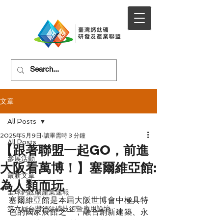
文章
All Posts
2025年5月9日
讀畢需時 3 分鐘
All Posts
【跟著聯盟一起GO，前進
參展活動
大阪看萬博！】塞爾維亞館:
最新文章
為人類而玩
全球鈣鈦礦產業速報
塞爾維亞館是本屆大阪世博會中極具特
第六屆台灣鈣鈦礦技術暨應用論壇
色的國家展館之一，融合創新建築、永