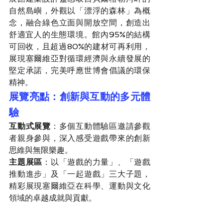
自然島嶼，外觀以「漂浮的森林」為概
念，融合綠色立面與開放空間，創造出
舒適宜人的生態環境。館內95%的結構
可回收，且超過80%的建材可再利用，
展現塞爾維亞對循環經濟與永續發展的
堅定承諾，完美呼應世博會倡議的環保
精神。
展覽亮點：創新與互動的多元體
驗
互動式展覽
：多個互動體驗區邀請參觀
者親身參與，深入感受遊戲帶來的創新
思維與無限樂趣。
主題展區
：以「遊戲的力量」、「遊戲
推動進步」及「一起遊戲」三大子題，
精彩展現塞爾維亞在科學、運動與文化
領域的卓越成就與貢獻。