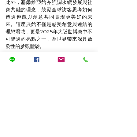
此外，塞爾維亞館亦強調永續發展與社
會共融的理念，鼓勵全球訪客思考如何
透過遊戲與創意共同實現更美好的未
來。這座展館不僅是感受創意與連結的
理想場域，更是2025年大阪世博會中不
可錯過的亮點之一，為世界帶來深具啟
發性的參觀體驗。
近期熱門文章
：
【跟著聯盟一起GO，前進大阪看萬
博！】日本館: 生命的連結與共生
【
跟著聯盟一起GO，前進大阪看萬
博！】鋼彈館: 未來，我們來了！
【跟著聯盟一起GO，前進大阪看萬
博！】Blue Ocean Dome: 守護海
洋的未來之門
【跟著聯盟一起GO，前進大阪看萬
博！】Panasonic 館: 「The 
Land of NOMO」