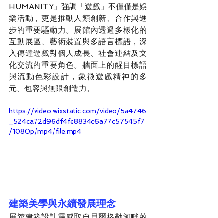
HUMANITY」強調「遊戲」不僅僅是娛
樂活動，更是推動人類創新、合作與進
步的重要驅動力。展館內透過多樣化的
互動展區、藝術裝置與多語言標語，深
入傳達遊戲對個人成長、社會連結及文
化交流的重要角色。牆面上的醒目標語
與流動色彩設計，象徵遊戲精神的多
元、包容與無限創造力。
https://video.wixstatic.com/video/5a4746
_524ca72d96df4fe8834c6a77c57545f7
/1080p/mp4/file.mp4
建築美學與永續發展理念
展館建築設計靈感取自貝爾格勒河畔的