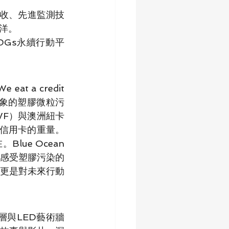
收、先進監測技
洋。
Gs永續行動平
 a credit 
，將抽象的塑膠微粒污
F）與澳洲紐卡
信用卡的重量。
e Ocean 
觀感受塑膠污染的
更是對未來行動
塗層與LED藝術牆