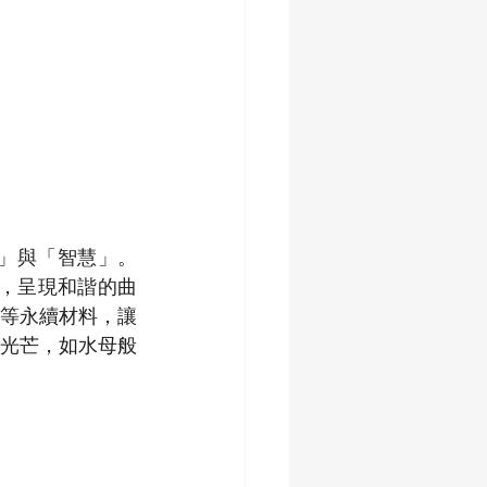
海洋」與「智慧」。
，呈現和諧的曲
等永續材料，讓
光芒，如水母般