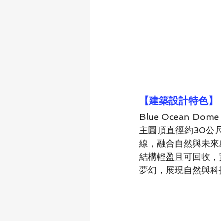
【建築設計特色】
Blue Ocean
主圓頂直徑約30公
線，融合自然與未來
結構輕盈且可回收，
夢幻，展現自然與科