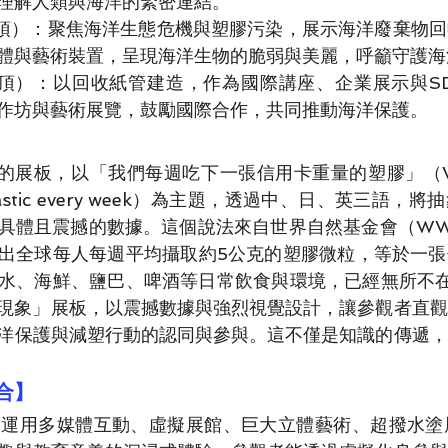
理解人類與海洋的緊密連結。
頂）：聚焦海洋生態危機與塑膠污染，展示海洋廢棄物回
體與藝術裝置，呈現海洋生物的脆弱與美麗，呼籲守護海
頂）：以回收紙管建造，作為國際講座、企業展示與SD
作坊與藝術展覽，鼓勵國際合作，共同推動海洋保護。
ome的展板，以「我們每週吃下一張信用卡重量的塑膠」（We eat
of plastic every week）為主題，透過中、日、英三語
具體且震撼的數據。這個說法來自世界自然基金會（WW
出全球每人每週平均攝取約5公克的塑膠微粒，等於一張
、海鮮、鹽巴、啤酒等日常飲食與環境，已經無所不在。Blu
粒現象」展板，以震撼數據與強烈視覺設計，讓參觀者直
洋保護與減塑行動的認同與參與。這不僅是知識的傳遞，
合】 
 Dome 運用多媒體互動、虛擬展館、巨大立體藝術、超撥水