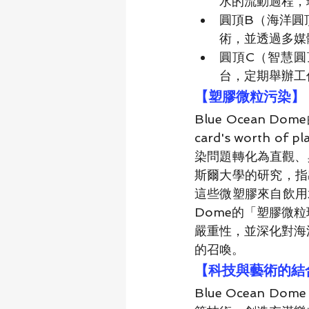
水的流動過程，
圓頂B（海洋圓
術，並透過多媒
圓頂C（智慧圓
台，定期舉辦工
【塑膠微粒污染】
Blue Ocean D
card's worth 
染問題轉化為直觀、
斯爾大學的研究，指
這些微塑膠來自飲用水
Dome的「塑膠微
嚴重性，並深化對海
的召喚。
【科技與藝術的結
Blue Ocean