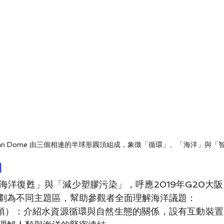
Ocean Dome 由三個相連的半球形圓頂組成，象徵「循環」、「海洋」與「
】 
海洋復甦」與「減少塑膠污染」，呼應2019年G20大
劃為不同主題區，幫助參觀者全面理解海洋議題：
頂）：介紹水資源循環與自然生態的關係，設有互動裝置