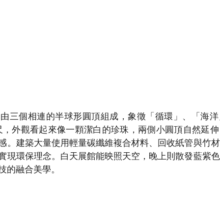
 Dome 由三個相連的半球形圓頂組成，象徵「循環」、「
尺，外觀看起來像一顆潔白的珍珠，兩側小圓頂自然延伸
感。建築大量使用輕量碳纖維複合材料、回收紙管與竹材
實現環保理念。白天展館能映照天空，晚上則散發藍紫色
技的融合美學。