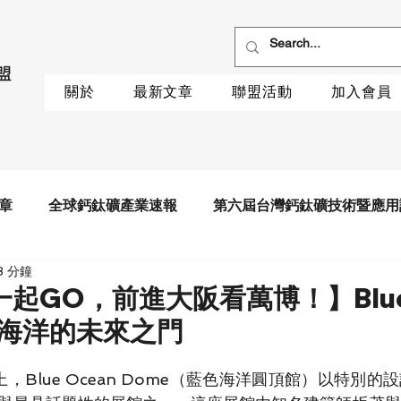
關於
最新文章
聯盟活動
加入會員
章
全球鈣鈦礦產業速報
第六屆台灣鈣鈦礦技術暨應用
3 分鐘
起GO，前進大阪看萬博！】Blue 
守護海洋的未來之門
上，Blue Ocean Dome（藍色海洋圓頂館）以特別