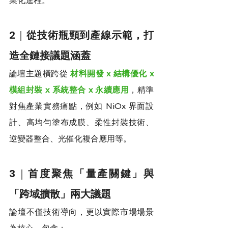
業化進程。
2｜
從技術瓶頸到產線示範，打
造全鏈接議題涵蓋
論壇主題橫跨從 
材料開發 x 結構優化 x 
模組封裝 x 系統整合 x 永續應用
，精準
對焦產業實務痛點，例如 NiOx 界面設
計、高均勻塗布成膜、柔性封裝技術、
逆變器整合、光催化複合應用等。
3｜
首度聚焦「量產關鍵」與
「跨域擴散」兩大議題
論壇不僅技術導向，更以實際市場場景