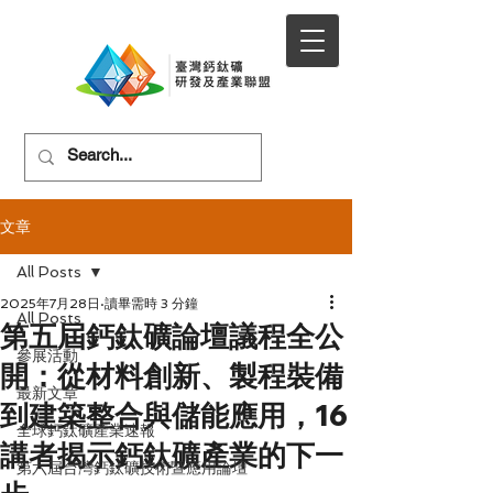
文章
All Posts
2025年7月28日
讀畢需時 3 分鐘
All Posts
第五屆鈣鈦礦論壇議程全公
參展活動
開：從材料創新、製程裝備
最新文章
到建築整合與儲能應用，16
全球鈣鈦礦產業速報
講者揭示鈣鈦礦產業的下一
第六屆台灣鈣鈦礦技術暨應用論壇