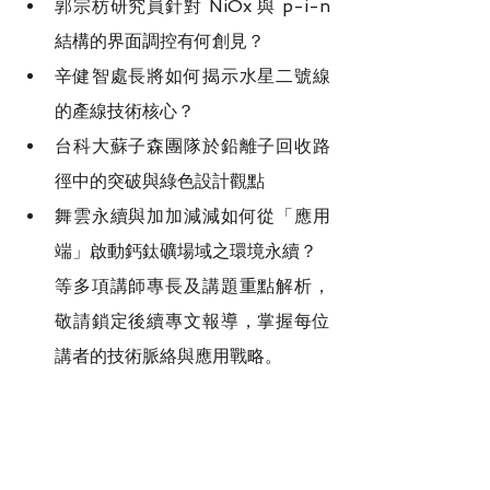
郭宗枋研究員針對 NiOx 與 p-i-n 
結構的界面調控有何創見？
辛健智處長將如何揭示水星二號線
的產線技術核心？
台科大蘇子森團隊於鉛離子回收路
徑中的突破與綠色設計觀點
舞雲永續與加加減減如何從「應用
端」啟動鈣鈦礦場域之環境永續？
等多項講師專長及講題重點解析，
敬請鎖定後續專文報導，掌握每位
講者的技術脈絡與應用戰略。