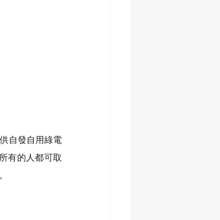
供自發自用綠電
保所有的人都可取
。