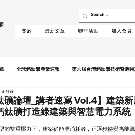
關於
最新文章
聯盟活動
加入會員
章
全球鈣鈦礦產業速報
第六屆台灣鈣鈦礦技術暨應用
 3 分鐘
礦論壇_講者速寫 Vol.4】建築新風
鈣鈦礦打造綠建築與智慧電力系統
型的雙重壓力下，建築從能源消耗者，正逐步轉變為能源