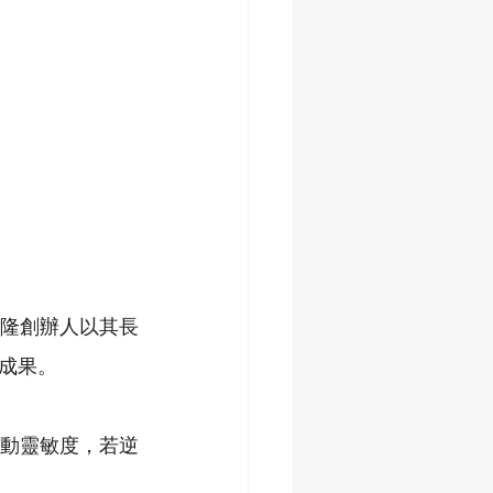
隆創辦人以其長
成果。
動靈敏度，若逆