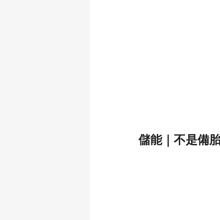
儲能｜不是備