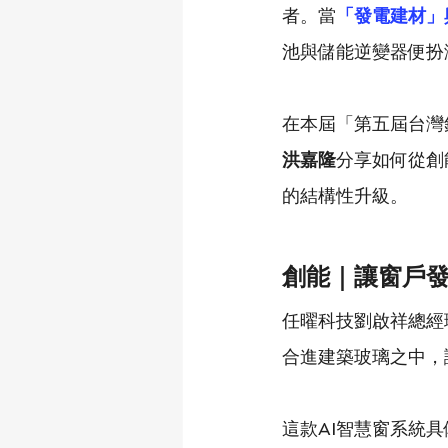
者。當
「發電建材」
池與儲能逆變器便扮
在本屆「第五屆台灣
洪嘉隆
分享如何從創
的結構性升級。
創能｜讓窗戶發
任曜科技劉啟祥總經
合進建築玻璃之中，
這款AI智慧窗系統