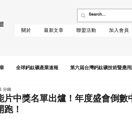
關於
最新文章
聯盟活動
加入會員
章
全球鈣鈦礦產業速報
第六屆台灣鈣鈦礦技術暨應用
2 分鐘
能片中獎名單出爐！年度盛會倒數
開跑！