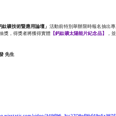
灣鈣鈦礦技術暨應用論壇」
活動前特別舉辦限時報名抽出
專
抽獎，得獎者將獲得實體
【鈣鈦礦太陽能片紀念品】
，並
發 先生
deo.wixstatic.com/video/349f96_3cc2708ef9bf49e5a387