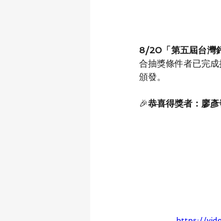
8/20「第五屆台
合抽獎條件者
已
完成
頒發。
🎉
恭喜得獎者：廖彥
https://vi