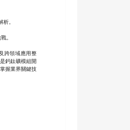
解析。
挑戰。
新及跨領域應用整
是鈣鈦礦模組開
掌握業界關鍵技