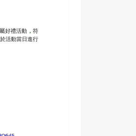
屬好禮活動
，
符
於活動當日進行
f306d5