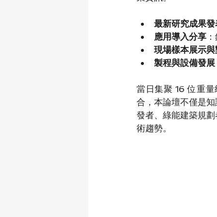
最新研究成果發
應用導入分享
：
現場樣本展示與
製程與設備發展
當日集聚 16 位
合，本論壇不僅是知
發者、綠能建築規劃
術趨勢。