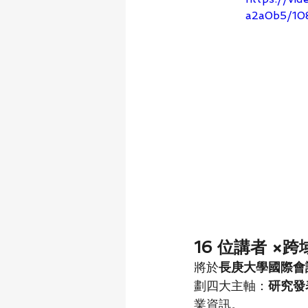
a2a0b5/10
16 位講者 ×跨
將於
長庚大學國際會
劃四大主軸：
研究發
業資訊。