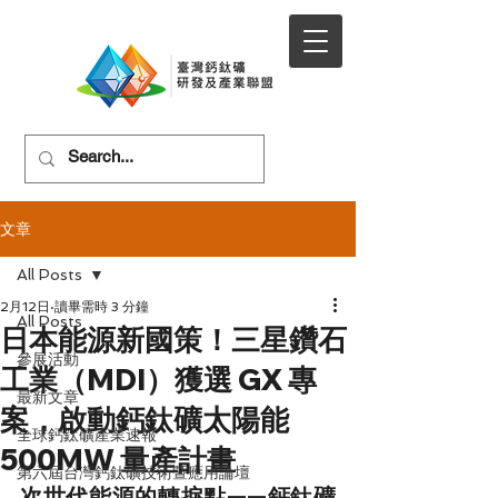
文章
All Posts
2月12日
讀畢需時 3 分鐘
All Posts
日本能源新國策！三星鑽石
參展活動
工業（MDI）獲選 GX 專
最新文章
案，啟動鈣鈦礦太陽能
全球鈣鈦礦產業速報
500MW 量產計畫
第六屆台灣鈣鈦礦技術暨應用論壇
次世代能源的轉捩點——鈣鈦礦