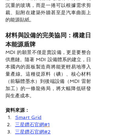
沉重的玻璃，而是一捲可以根據需求剪
裁、貼附在建築外牆甚至是汽車曲面上
的能源貼紙。
材料與設備的完美協同：構建日
本能源盾牌
MDI 的願景不僅是賣設備，更是要整合
供應鏈。隨著 MDI 設備體系的建立，日
本國內的面板製造商將能更輕易地導入
量產線。這種從原料（碘）、核心材料
（前驅體墨水）到後端設備（MDI 雷射
加工）的一條龍佈局，將大幅降低研發
與生產成本。
資料來源：
Smart Grid
三星鑽石官網
#1
三星鑽石官網#2