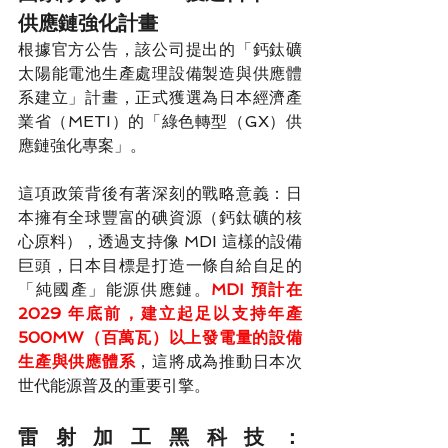
供應鏈強化計畫
根據官方公告，該公司提出的「鈣鈦礦
太陽能電池生產處理設備製造與供應體
系建立」計畫，正式獲選為日本經濟產
業省（METI）的「綠色轉型（GX）供
應鏈強化專案」。
這項政策背後有著深刻的戰略意義：日
本擁有全球豐富的碘資源（鈣鈦礦的核
心原料），透過支持像 MDI 這樣的設備
巨頭，日本目標是打造一條自給自足的
「純國產」能源供應鏈。
MDI 預計在 
2029 年底前，建立起足以支持年產 
500MW（百萬瓦）以上發電量的設備
生產與供應體系
，這將成為推動日本次
世代能源普及的重要引擎。
雷射加工黑科技： 