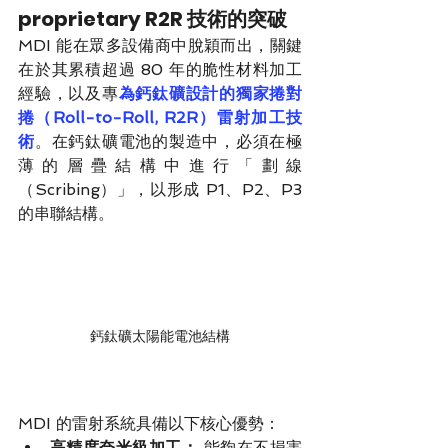
proprietary R2R 技術的突破
MDI 能在眾多設備商中脫穎而出，關鍵
在於其累積超過 80 年的脆性材料加工
經驗，以及專
為鈣鈦礦設計的獨家捲對
捲（Roll-to-Roll, R2R）雷射加工技
術
。在鈣鈦礦電池的製造中，必須在極
薄的層疊結構中進行「劃線
（Scribing）」，以形成 P1、P2、P3 
的串聯結構。
鈣鈦礦太陽能電池結構
MDI 的雷射系統具備以下核心優勢：
高精度奈米級加工：
 能夠在不損害