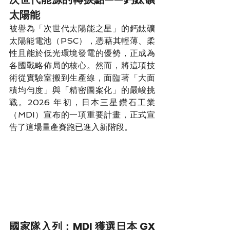
太陽能
被譽為「次世代太陽能之星」的鈣鈦礦
太陽能電池（PSC），憑藉其輕薄、柔
性且能於低光環境發電的優勢，正成為
各國戰略佈局的核心。然而，將這項技
術從實驗室搬到生產線，面臨著「大面
積均勻度」與「精密圖案化」的嚴峻挑
戰。2026 年初，日本三星鑽石工業
（MDI）宣布的一項重要計畫，正式宣
告了這場量產賽跑已進入新階段。
國家隊入列：MDI 獲選日本 GX 