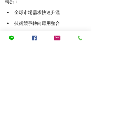
轉折：
全球市場需求快速升溫
技術競爭轉向應用整合
供應鏈協同成為決勝因素
隨著BIPV、Perovskite AI與太空應用
持續發展，台灣若能持續強化材料、製
程與應用整合能力，將有機會在下一世
代能源競局中占據關鍵位置。
活動預告｜
第六屆 台灣鈣鈦礦技術暨應
用論壇 
👉 
了解詳情
活動時程：2026年暑期舉行！