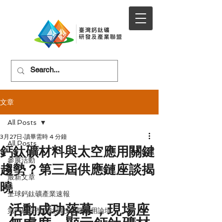
文章
All Posts
3月27日
讀畢需時 4 分鐘
All Posts
鈣鈦礦材料與太空應用關鍵
參展活動
趨勢？第三屆供應鏈座談揭
最新文章
曉
全球鈣鈦礦產業速報
活動成功落幕，現場座
第六屆台灣鈣鈦礦技術暨應用論壇