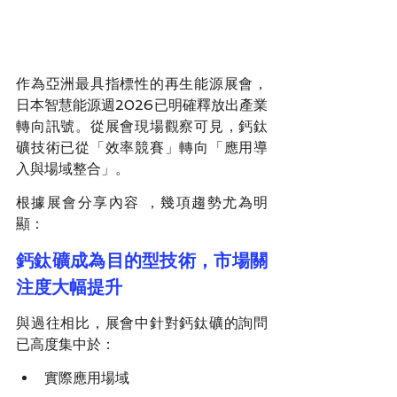
作為亞洲最具指標性的再生能源展會，
日本智慧能源週2026已明確釋放出產業
轉向訊號。從展會現場觀察可見，鈣鈦
礦技術已從「效率競賽」轉向「應用導
入與場域整合」。
根據展會分享內容 ，幾項趨勢尤為明
顯：
鈣鈦礦成為目的型技術，市場關
注度大幅提升
與過往相比，展會中針對鈣鈦礦的詢問
已高度集中於：
實際應用場域