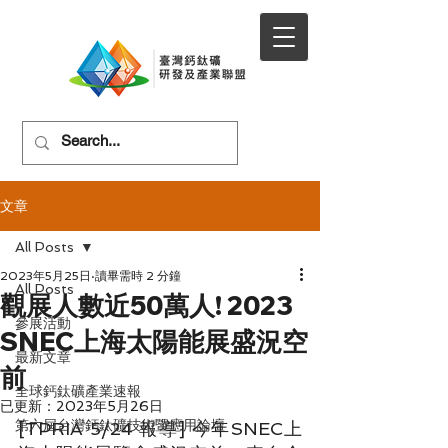
文章
All Posts
2023年5月25日
讀畢需時 2 分鐘
All Posts
觀展人數近50萬人! 2023
參展活動
SNEC上海太陽能展盛況空
最新文章
前
全球鈣鈦礦產業速報
已更新：
2023年5月26日
第六屆台灣鈣鈦礦技術暨應用論壇
[TPRIA 5/24 報導] 今年SNEC上