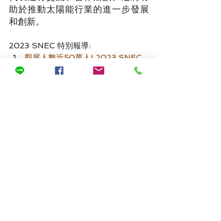
助於推動太陽能行業的進一步發展
和創新。
2023 SNEC 特別報導:
觀展人數近50萬人! 2023 SNEC
上海太陽能展盛況空前
31.8%! 隆基綠能在 2023 SNEC上
海展示新紀錄
[TPRIA臺灣鈣鈦礦研發及產業聯
盟]參展SNEC第十六屆國際太陽能
展
2023 SNEC 國際太陽能大會展示
鈣鈦礦太陽能應用與創新技術