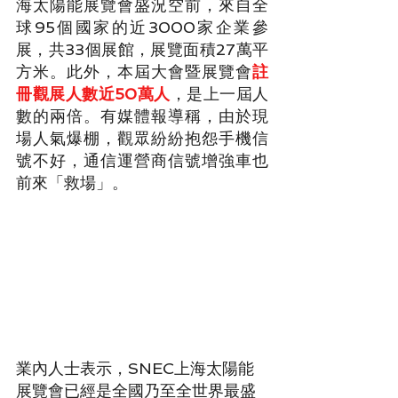
海太陽能展覽會盛況空前，來自全
球95個國家的近3000家企業參
展，共33個展館，展覽面積27萬平
方米。此外，本屆大會暨展覽會
註
冊觀展人數近50萬人
，是上一屆人
數的兩倍。有媒體報導稱，由於現
場人氣爆棚，觀眾紛紛抱怨手機信
號不好，通信運營商信號增強車也
前來「救場」。
業內人士表示，SNEC上海太陽能
展覽會已經是全國乃至全世界最盛