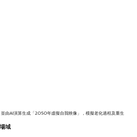
並由AI演算生成「2050年虛擬自我映像」，模擬老化過程及重生
示場域