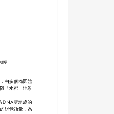
與循環
，由多個橢圓體
阪「水都」地景
DNA雙螺旋的
的視覺語彙，為