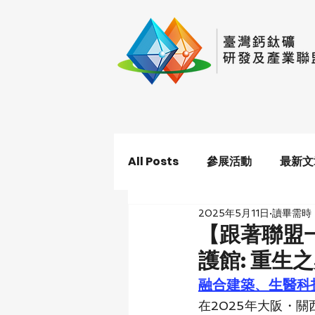
All Posts
參展活動
最新文
2025年5月11日
讀畢需時 
【跟著聯盟
護館: 重生
融合建築、生醫科
在2025年大阪・關