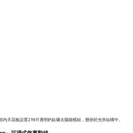
館內天花板設置219片透明鈣鈦礦太陽能模組，懸掛於光井結構中。
Reborn」沉浸式敘事動線