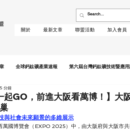
關於
最新文章
聯盟活動
加入會員
章
全球鈣鈦礦產業速報
第六屆台灣鈣鈦礦技術暨應用
5 分鐘
一起GO，前進大阪看萬博！】大
之巢
技與社會未來願景的多維展示
西萬國博覽會（EXPO 2025）中，由大阪府與大阪市