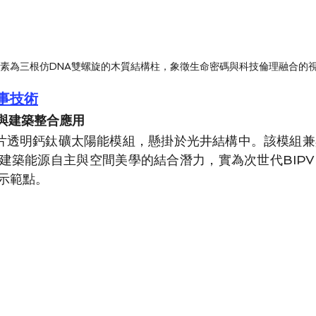
素為三根仿DNA雙螺旋的木質結構柱，象徵生命密碼與科技倫理融合的
事技術
組與建築整合應用
9片透明鈣鈦礦太陽能模組，懸掛於光井結構中。該模組
建築能源自主與空間美學的結合潛力，實為次世代BIP
示範點。