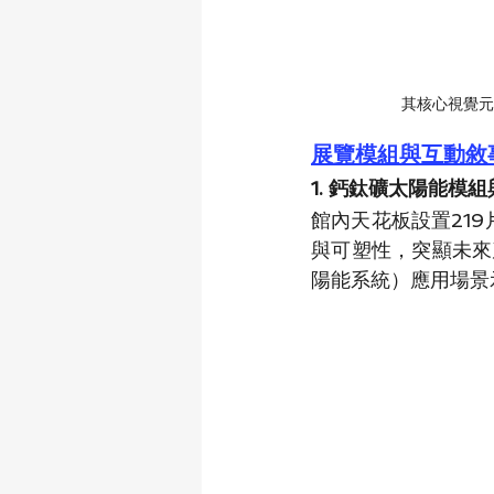
其核心視覺元
展覽模組與互動敘
1. 鈣鈦礦太陽能模
館內天花板設置21
與可塑性，突顯未來
陽能系統）應用場景