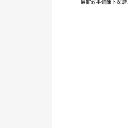
展館敘事鋪陳下深層