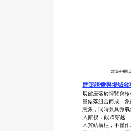
建築外觀
建築語彙與場域敘
展館座落於博覽會核
量錯落組合而成，象
意象，同時兼具微氣
入館後，觀眾穿越一
木質結構柱，不僅作