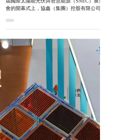
能電池量產元年, 2027年
太陽能將超過煤炭成為全
球第一大能源
（TPRIA 上海，2023年5月23日）—在第十六
屆國際太陽能光伏與智慧能源（SNEC）展覽
會的開幕式上，協鑫（集團）控股有限公司的
董事長朱共山發表了主題演講，全力支持鈣鈦
礦這一新的技術路線。他表示，2023年將正式
成為鈣鈦礦太陽能電池技術的量產元年，並預
測在2026年左...