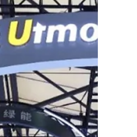
池使用薄膜型「鈣鈦礦」（Perovskite），而
且這是國內首次在下水道設施中進行驗證。
在位於東京都大田區的森ヶ崎水再生中心，將
該電池的三種不同尺寸...